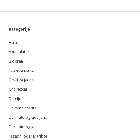
Sidebar
Kategorije
Akne
Akumulator
Biobran
čepki za ušesa
Čevlji za jadranje
Cnc rezkar
Dateljni
Delovna zaščita
Dermatolog Ljubljana
Dermatologija
Fasadni oder Maribor