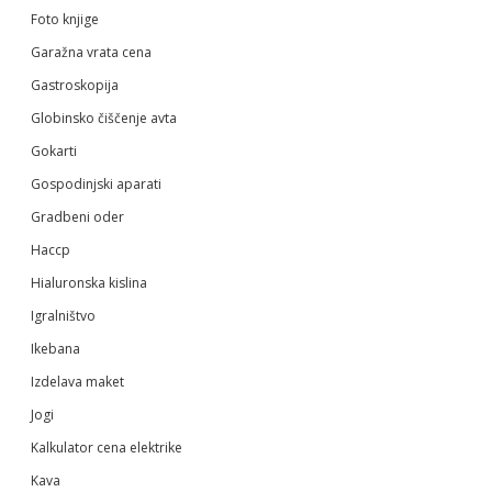
Foto knjige
Garažna vrata cena
Gastroskopija
Globinsko čiščenje avta
Gokarti
Gospodinjski aparati
Gradbeni oder
Haccp
Hialuronska kislina
Igralništvo
Ikebana
Izdelava maket
Jogi
Kalkulator cena elektrike
Kava