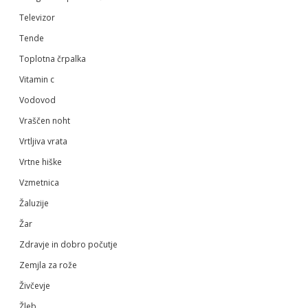
Televizor
Tende
Toplotna črpalka
Vitamin c
Vodovod
Vraščen noht
Vrtljiva vrata
Vrtne hiške
Vzmetnica
Žaluzije
Žar
Zdravje in dobro počutje
Zemjla za rože
Živčevje
Žleb