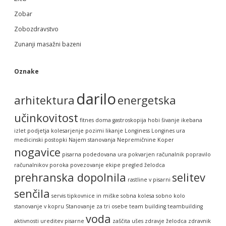
Zobar
Zobozdravstvo
Zunanji masažni bazeni
Oznake
darilo
arhitektura
energetska
učinkovitost
fitnes doma
gastroskopija
hobi šivanje
ikebana
izlet podjetja
kolesarjenje pozimi
likanje
Longiness
Longines ura
medicinski postopki
Najem stanovanja
Nepremičnine Koper
nogavice
pisarna
podedovana ura
pokvarjen računalnik
popravilo
računalnikov
poroka
povezovanje ekipe
pregled želodca
prehranska dopolnila
selitev
rastline v pisarni
senčila
servis tipkovnice in miške
sobna kolesa
sobno kolo
stanovanje v kopru
Stanovanje za tri osebe
team building
teambuilding
voda
aktivnosti
ureditev pisarne
zaščita ušes
zdravje želodca
zdravnik