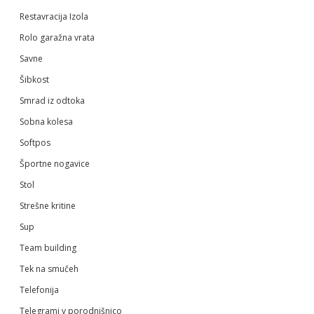
Restavracija Izola
Rolo garažna vrata
Savne
Šibkost
Smrad iz odtoka
Sobna kolesa
Softpos
Športne nogavice
Stol
Strešne kritine
Sup
Team building
Tek na smučeh
Telefonija
Telegrami v porodnišnico