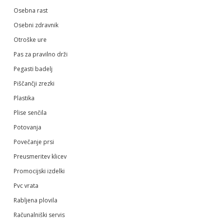
Osebna rast
Osebni zdravnik
Otroške ure
Pas za pravilno drži
Pegasti badelj
Piščančji zrezki
Plastika
Plise senčila
Potovanja
Povečanje prsi
Preusmeritev klicev
Promocijski izdelki
Pvc vrata
Rabljena plovila
Računalniški servis