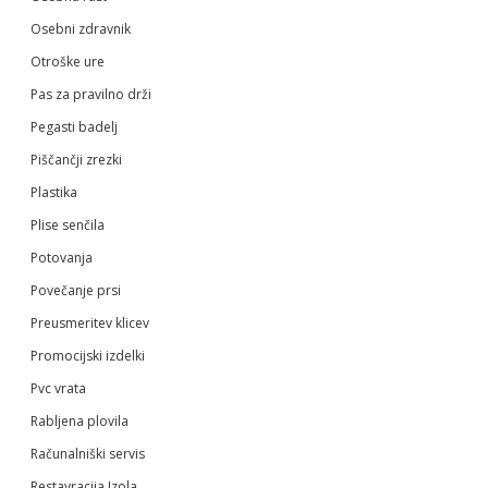
Osebni zdravnik
Otroške ure
Pas za pravilno drži
Pegasti badelj
Piščančji zrezki
Plastika
Plise senčila
Potovanja
Povečanje prsi
Preusmeritev klicev
Promocijski izdelki
Pvc vrata
Rabljena plovila
Računalniški servis
Restavracija Izola