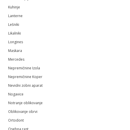
Kuhinje
Lanterne
Lešniki
Likalniki
Longines
Maskara
Mercedes
Nepremičnine Izola
Nepremičnine Koper
Nevidni zobni aparat
Nogavice
Notranje oblikovanje
Oblikovanje obrvi
Ortodont
Osebna rast