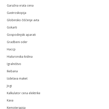
Garažna vrata cena
Gastroskopija
Globinsko čiščenje avta
Gokarti
Gospodinjski aparati
Gradbeni oder
Haccp
Hialuronska kislina
Igralništvo
Ikebana
Izdelava maket
Jogi
Kalkulator cena elektrike
Kava
Kemoterapija