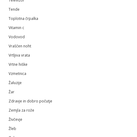
Televizor
Tende
Toplotna črpalka
Vitamin c
Vodovod
Vraščen noht
Vrtljiva vrata
Vrtne hiške
Vzmetnica
Žaluzije
Žar
Zdravje in dobro počutje
Zemjla za rože
Živčevje
Žleb