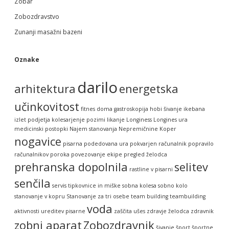
Zobar
Zobozdravstvo
Zunanji masažni bazeni
Oznake
darilo
arhitektura
energetska
učinkovitost
fitnes doma
gastroskopija
hobi šivanje
ikebana
izlet podjetja
kolesarjenje pozimi
likanje
Longiness
Longines ura
medicinski postopki
Najem stanovanja
Nepremičnine Koper
nogavice
pisarna
podedovana ura
pokvarjen računalnik
popravilo
računalnikov
poroka
povezovanje ekipe
pregled želodca
prehranska dopolnila
selitev
rastline v pisarni
senčila
servis tipkovnice in miške
sobna kolesa
sobno kolo
stanovanje v kopru
Stanovanje za tri osebe
team building
teambuilding
voda
aktivnosti
ureditev pisarne
zaščita ušes
zdravje želodca
zdravnik
zobni aparat
Zobozdravnik
šivanje
šport
športne