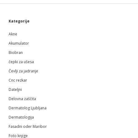
Sidebar
Kategorije
Akne
Akumulator
Biobran
čepki za ušesa
Čevlji za jadranje
Cnc rezkar
Dateljni
Delovna zaščita
Dermatolog Ljubljana
Dermatologija
Fasadni oder Maribor
Foto knjige