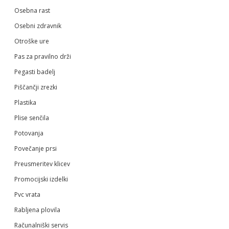
Osebna rast
Osebni zdravnik
Otroške ure
Pas za pravilno drži
Pegasti badelj
Piščančji zrezki
Plastika
Plise senčila
Potovanja
Povečanje prsi
Preusmeritev klicev
Promocijski izdelki
Pvc vrata
Rabljena plovila
Računalniški servis