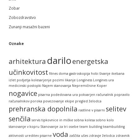
Zobar
Zobozdravstvo
Zunanji masažni bazeni
Oznake
darilo
arhitektura
energetska
učinkovitost
fitnes doma
gastroskopija
hobi šivanje
ikebana
izlet podjetja
kolesarjenje pozimi
likanje
Longiness
Longines ura
medicinski postopki
Najem stanovanja
Nepremičnine Koper
nogavice
pisarna
podedovana ura
pokvarjen računalnik
popravilo
računalnikov
poroka
povezovanje ekipe
pregled želodca
prehranska dopolnila
selitev
rastline v pisarni
senčila
servis tipkovnice in miške
sobna kolesa
sobno kolo
stanovanje v kopru
Stanovanje za tri osebe
team building
teambuilding
voda
aktivnosti
ureditev pisarne
zaščita ušes
zdravje želodca
zdravnik