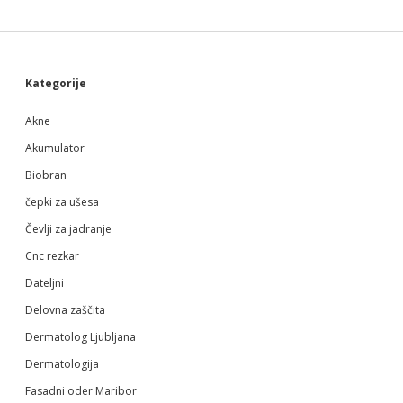
Sidebar
Kategorije
Akne
Akumulator
Biobran
čepki za ušesa
Čevlji za jadranje
Cnc rezkar
Dateljni
Delovna zaščita
Dermatolog Ljubljana
Dermatologija
Fasadni oder Maribor