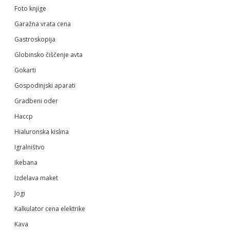
Foto knjige
Garažna vrata cena
Gastroskopija
Globinsko čiščenje avta
Gokarti
Gospodinjski aparati
Gradbeni oder
Haccp
Hialuronska kislina
Igralništvo
Ikebana
Izdelava maket
Jogi
Kalkulator cena elektrike
Kava