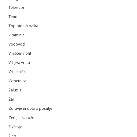
Televizor
Tende
Toplotna črpalka
Vitamin c
Vodovod
Vraščen noht
Vrtljiva vrata
Vrtne hiške
Vzmetnica
Žaluzije
Žar
Zdravje in dobro počutje
Zemjla za rože
Živčevje
Žleb