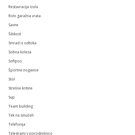
Restavracija Izola
Rolo garažna vrata
Savne
Šibkost
Smrad iz odtoka
Sobna kolesa
Softpos
Športne nogavice
Stol
Strešne kritine
Sup
Team building
Tek na smučeh
Telefonija
Telegrami v porodnišnico