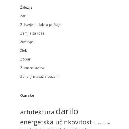
Žaluzije
Žar
Zdravje in dobro počutje
Zemjla za rože
Živčevje
Žleb
Zobar
Zobozdravstvo
Zunanji masažni bazeni
Oznake
darilo
arhitektura
energetska učinkovitost
fitnes doma