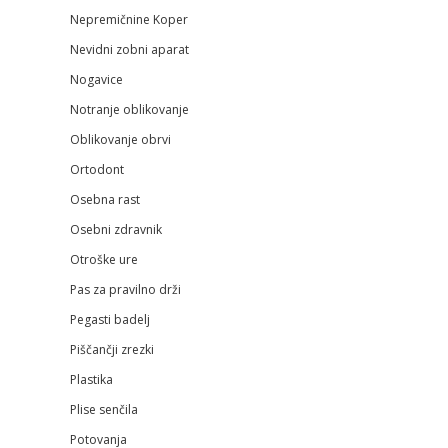
Nepremičnine Koper
Nevidni zobni aparat
Nogavice
Notranje oblikovanje
Oblikovanje obrvi
Ortodont
Osebna rast
Osebni zdravnik
Otroške ure
Pas za pravilno drži
Pegasti badelj
Piščančji zrezki
Plastika
Plise senčila
Potovanja