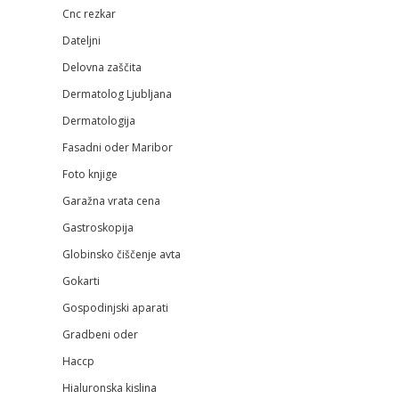
Cnc rezkar
Dateljni
Delovna zaščita
Dermatolog Ljubljana
Dermatologija
Fasadni oder Maribor
Foto knjige
Garažna vrata cena
Gastroskopija
Globinsko čiščenje avta
Gokarti
Gospodinjski aparati
Gradbeni oder
Haccp
Hialuronska kislina