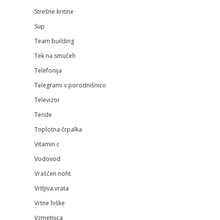
Strešne kritine
Sup
Team building
Tek na smučeh
Telefonija
Telegrami v porodnišnico
Televizor
Tende
Toplotna črpalka
Vitamin c
Vodovod
Vraščen noht
Vrtljiva vrata
Vrtne hiške
Vzmetnica