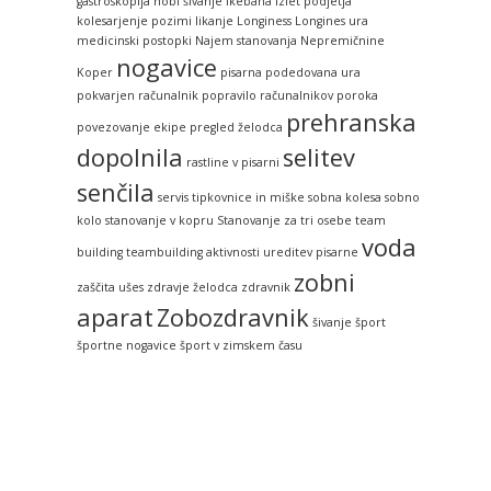
gastroskopija
hobi šivanje
ikebana
izlet podjetja
kolesarjenje pozimi
likanje
Longiness
Longines ura
medicinski postopki
Najem stanovanja
Nepremičnine
nogavice
Koper
pisarna
podedovana ura
pokvarjen računalnik
popravilo računalnikov
poroka
prehranska
povezovanje ekipe
pregled želodca
dopolnila
selitev
rastline v pisarni
senčila
servis tipkovnice in miške
sobna kolesa
sobno
kolo
stanovanje v kopru
Stanovanje za tri osebe
team
voda
building
teambuilding aktivnosti
ureditev pisarne
zobni
zaščita ušes
zdravje želodca
zdravnik
aparat
Zobozdravnik
šivanje
šport
športne nogavice
šport v zimskem času