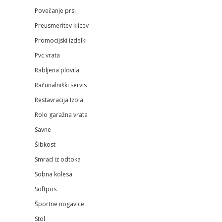
Povečanje prsi
Preusmeritev klicev
Promocijski izdelki
Pvc vrata
Rabljena plovila
Računalniški servis
Restavracija Izola
Rolo garažna vrata
Savne
Šibkost
Smrad iz odtoka
Sobna kolesa
Softpos
Športne nogavice
Stol