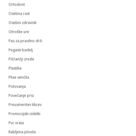
Ortodont
Osebna rast
Osebni zdravnik
Otroške ure
Pas za pravilno drži
Pegasti badelj
Piščančji zrezki
Plastika
Plise senčila
Potovanja
Povečanje prsi
Preusmeritev klicev
Promocijski izdelki
Pvc vrata
Rabljena plovila