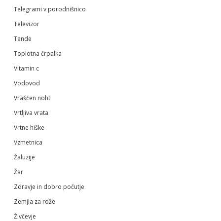
Telegrami v porodnišnico
Televizor
Tende
Toplotna črpalka
Vitamin c
Vodovod
Vraščen noht
Vrtljiva vrata
Vrtne hiške
Vzmetnica
Žaluzije
Žar
Zdravje in dobro počutje
Zemjla za rože
Živčevje