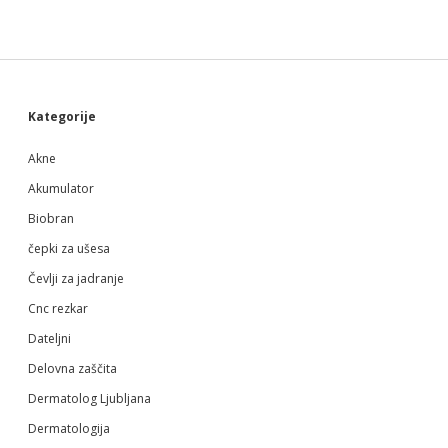
Sidebar
Kategorije
Akne
Akumulator
Biobran
čepki za ušesa
Čevlji za jadranje
Cnc rezkar
Dateljni
Delovna zaščita
Dermatolog Ljubljana
Dermatologija