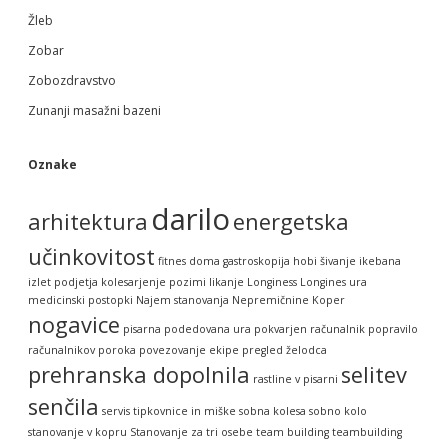
Žleb
Zobar
Zobozdravstvo
Zunanji masažni bazeni
Oznake
darilo
arhitektura
energetska
učinkovitost
fitnes doma
gastroskopija
hobi šivanje
ikebana
izlet podjetja
kolesarjenje pozimi
likanje
Longiness
Longines ura
medicinski postopki
Najem stanovanja
Nepremičnine Koper
nogavice
pisarna
podedovana ura
pokvarjen računalnik
popravilo
računalnikov
poroka
povezovanje ekipe
pregled želodca
prehranska dopolnila
selitev
rastline v pisarni
senčila
servis tipkovnice in miške
sobna kolesa
sobno kolo
stanovanje v kopru
Stanovanje za tri osebe
team building
teambuilding