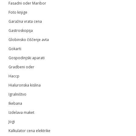
Fasadni oder Maribor
Foto knjige
Garažna vrata cena
Gastroskopija
Globinsko čiščenje avta
Gokarti
Gospodinjski aparati
Gradbeni oder
Haccp
Hialuronska kislina
Igralništvo
Ikebana
Izdelava maket
Jogi
Kalkulator cena elektrike