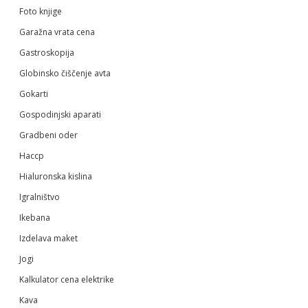
Foto knjige
Garažna vrata cena
Gastroskopija
Globinsko čiščenje avta
Gokarti
Gospodinjski aparati
Gradbeni oder
Haccp
Hialuronska kislina
Igralništvo
Ikebana
Izdelava maket
Jogi
Kalkulator cena elektrike
Kava