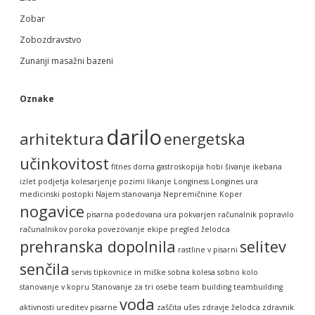
Zobar
Zobozdravstvo
Zunanji masažni bazeni
Oznake
darilo
arhitektura
energetska
učinkovitost
fitnes doma
gastroskopija
hobi šivanje
ikebana
izlet podjetja
kolesarjenje pozimi
likanje
Longiness
Longines ura
medicinski postopki
Najem stanovanja
Nepremičnine Koper
nogavice
pisarna
podedovana ura
pokvarjen računalnik
popravilo
računalnikov
poroka
povezovanje ekipe
pregled želodca
prehranska dopolnila
selitev
rastline v pisarni
senčila
servis tipkovnice in miške
sobna kolesa
sobno kolo
stanovanje v kopru
Stanovanje za tri osebe
team building
teambuilding
voda
aktivnosti
ureditev pisarne
zaščita ušes
zdravje želodca
zdravnik