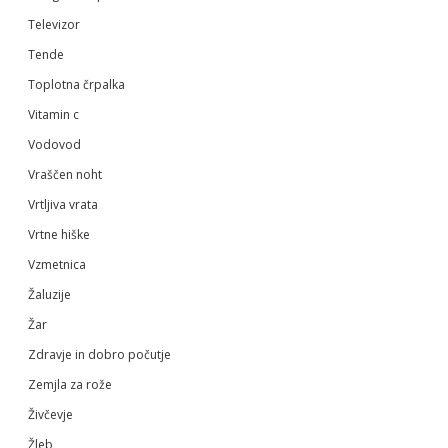
Televizor
Tende
Toplotna črpalka
Vitamin c
Vodovod
Vraščen noht
Vrtljiva vrata
Vrtne hiške
Vzmetnica
Žaluzije
Žar
Zdravje in dobro počutje
Zemjla za rože
Živčevje
Žleb