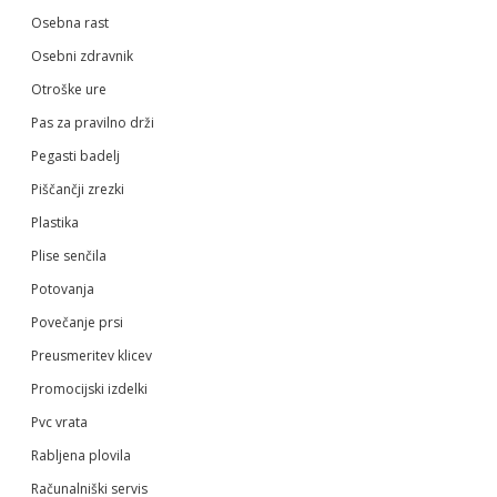
Osebna rast
Osebni zdravnik
Otroške ure
Pas za pravilno drži
Pegasti badelj
Piščančji zrezki
Plastika
Plise senčila
Potovanja
Povečanje prsi
Preusmeritev klicev
Promocijski izdelki
Pvc vrata
Rabljena plovila
Računalniški servis