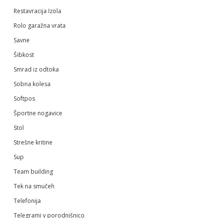
Restavracija Izola
Rolo garažna vrata
Savne
Šibkost
Smrad iz odtoka
Sobna kolesa
Softpos
Športne nogavice
Stol
Strešne kritine
Sup
Team building
Tek na smučeh
Telefonija
Telegrami v porodnišnico