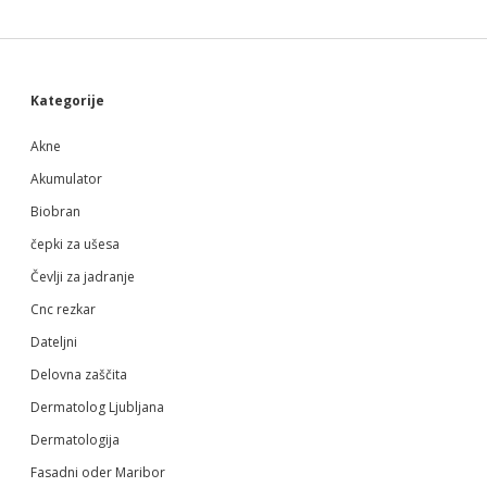
Sidebar
Kategorije
Akne
Akumulator
Biobran
čepki za ušesa
Čevlji za jadranje
Cnc rezkar
Dateljni
Delovna zaščita
Dermatolog Ljubljana
Dermatologija
Fasadni oder Maribor