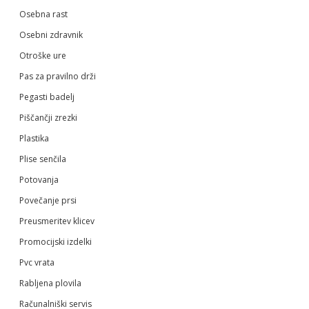
Osebna rast
Osebni zdravnik
Otroške ure
Pas za pravilno drži
Pegasti badelj
Piščančji zrezki
Plastika
Plise senčila
Potovanja
Povečanje prsi
Preusmeritev klicev
Promocijski izdelki
Pvc vrata
Rabljena plovila
Računalniški servis