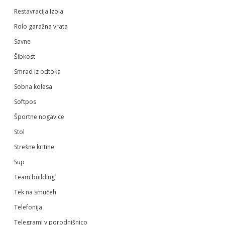
Restavracija Izola
Rolo garažna vrata
Savne
Šibkost
Smrad iz odtoka
Sobna kolesa
Softpos
Športne nogavice
Stol
Strešne kritine
Sup
Team building
Tek na smučeh
Telefonija
Telegrami v porodnišnico