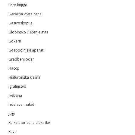
Foto knjige
Garažna vrata cena
Gastroskopija
Globinsko čiščenje avta
Gokarti
Gospodinjski aparati
Gradbeni oder
Haccp
Hialuronska kislina
Igralništvo
Ikebana
Izdelava maket
Jogi
Kalkulator cena elektrike
Kava