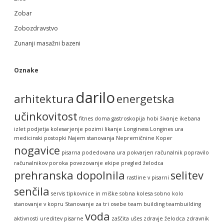
Zobar
Zobozdravstvo
Zunanji masažni bazeni
Oznake
darilo
arhitektura
energetska
učinkovitost
fitnes doma
gastroskopija
hobi šivanje
ikebana
izlet podjetja
kolesarjenje pozimi
likanje
Longiness
Longines ura
medicinski postopki
Najem stanovanja
Nepremičnine Koper
nogavice
pisarna
podedovana ura
pokvarjen računalnik
popravilo
računalnikov
poroka
povezovanje ekipe
pregled želodca
prehranska dopolnila
selitev
rastline v pisarni
senčila
servis tipkovnice in miške
sobna kolesa
sobno kolo
stanovanje v kopru
Stanovanje za tri osebe
team building
teambuilding
voda
aktivnosti
ureditev pisarne
zaščita ušes
zdravje želodca
zdravnik