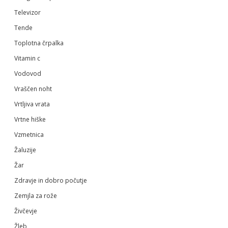
Televizor
Tende
Toplotna črpalka
Vitamin c
Vodovod
Vraščen noht
Vrtljiva vrata
Vrtne hiške
Vzmetnica
Žaluzije
Žar
Zdravje in dobro počutje
Zemjla za rože
Živčevje
Žleb