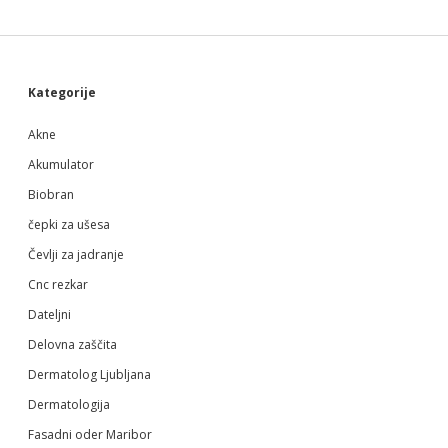
Sidebar
Kategorije
Akne
Akumulator
Biobran
čepki za ušesa
Čevlji za jadranje
Cnc rezkar
Dateljni
Delovna zaščita
Dermatolog Ljubljana
Dermatologija
Fasadni oder Maribor