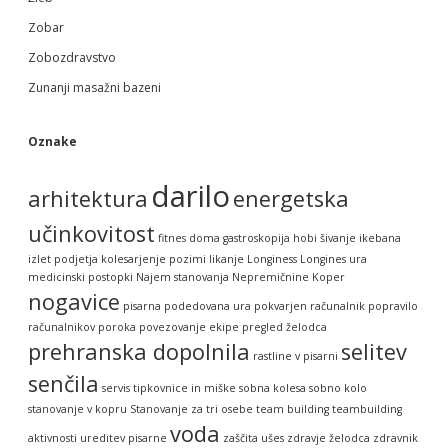
Zobar
Zobozdravstvo
Zunanji masažni bazeni
Oznake
darilo
arhitektura
energetska
učinkovitost
fitnes doma
gastroskopija
hobi šivanje
ikebana
izlet podjetja
kolesarjenje pozimi
likanje
Longiness
Longines ura
medicinski postopki
Najem stanovanja
Nepremičnine Koper
nogavice
pisarna
podedovana ura
pokvarjen računalnik
popravilo
računalnikov
poroka
povezovanje ekipe
pregled želodca
prehranska dopolnila
selitev
rastline v pisarni
senčila
servis tipkovnice in miške
sobna kolesa
sobno kolo
stanovanje v kopru
Stanovanje za tri osebe
team building
teambuilding
voda
aktivnosti
ureditev pisarne
zaščita ušes
zdravje želodca
zdravnik