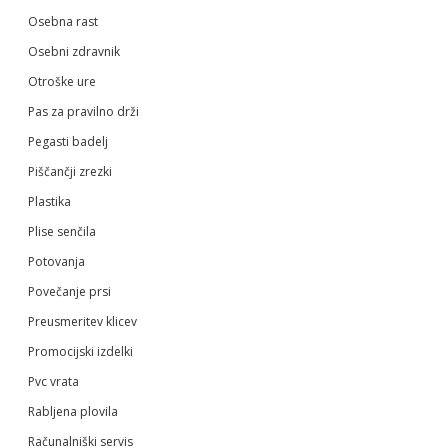
Osebna rast
Osebni zdravnik
Otroške ure
Pas za pravilno drži
Pegasti badelj
Piščančji zrezki
Plastika
Plise senčila
Potovanja
Povečanje prsi
Preusmeritev klicev
Promocijski izdelki
Pvc vrata
Rabljena plovila
Računalniški servis