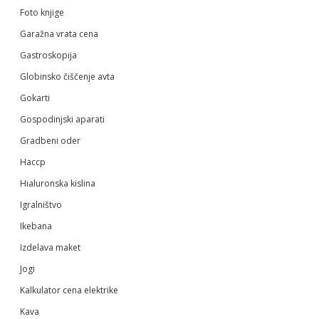
Foto knjige
Garažna vrata cena
Gastroskopija
Globinsko čiščenje avta
Gokarti
Gospodinjski aparati
Gradbeni oder
Haccp
Hialuronska kislina
Igralništvo
Ikebana
Izdelava maket
Jogi
Kalkulator cena elektrike
Kava