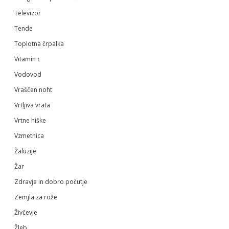
Televizor
Tende
Toplotna črpalka
Vitamin c
Vodovod
Vraščen noht
Vrtljiva vrata
Vrtne hiške
Vzmetnica
Žaluzije
Žar
Zdravje in dobro počutje
Zemjla za rože
Živčevje
Žleb