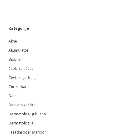
Sidebar
Kategorije
Akne
Akumulator
Biobran
čepki za ušesa
Čevlji za jadranje
Cnc rezkar
Dateljni
Delovna zaščita
Dermatolog Ljubljana
Dermatologija
Fasadni oder Maribor