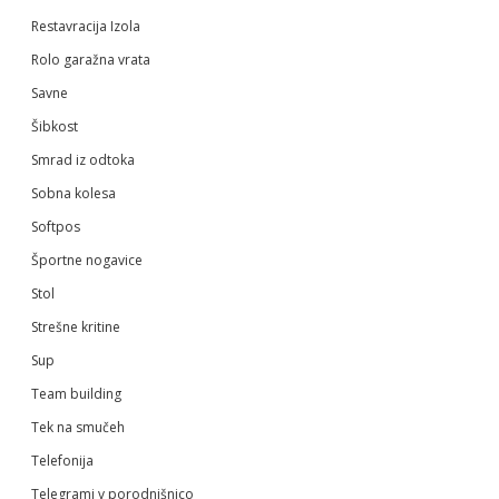
Restavracija Izola
Rolo garažna vrata
Savne
Šibkost
Smrad iz odtoka
Sobna kolesa
Softpos
Športne nogavice
Stol
Strešne kritine
Sup
Team building
Tek na smučeh
Telefonija
Telegrami v porodnišnico