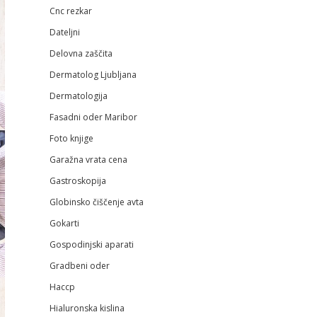
Cnc rezkar
Dateljni
Delovna zaščita
Dermatolog Ljubljana
Dermatologija
Fasadni oder Maribor
Foto knjige
Garažna vrata cena
Gastroskopija
Globinsko čiščenje avta
Gokarti
Gospodinjski aparati
Gradbeni oder
Haccp
Hialuronska kislina