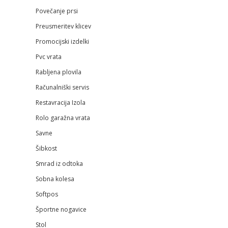
Povečanje prsi
Preusmeritev klicev
Promocijski izdelki
Pvc vrata
Rabljena plovila
Računalniški servis
Restavracija Izola
Rolo garažna vrata
Savne
Šibkost
Smrad iz odtoka
Sobna kolesa
Softpos
Športne nogavice
Stol