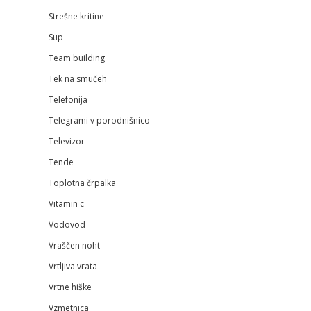
Strešne kritine
Sup
Team building
Tek na smučeh
Telefonija
Telegrami v porodnišnico
Televizor
Tende
Toplotna črpalka
Vitamin c
Vodovod
Vraščen noht
Vrtljiva vrata
Vrtne hiške
Vzmetnica