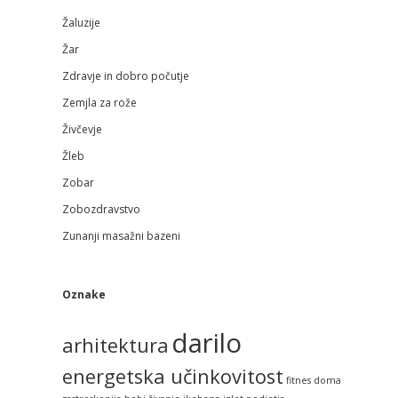
Žaluzije
Žar
Zdravje in dobro počutje
Zemjla za rože
Živčevje
Žleb
Zobar
Zobozdravstvo
Zunanji masažni bazeni
Oznake
darilo
arhitektura
energetska učinkovitost
fitnes doma