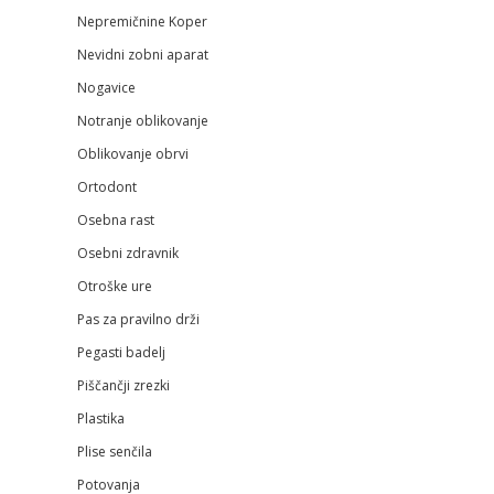
Nepremičnine Koper
Nevidni zobni aparat
Nogavice
Notranje oblikovanje
Oblikovanje obrvi
Ortodont
Osebna rast
Osebni zdravnik
Otroške ure
Pas za pravilno drži
Pegasti badelj
Piščančji zrezki
Plastika
Plise senčila
Potovanja