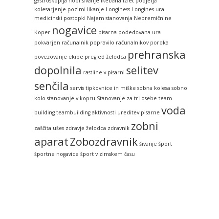
gastroskopija
hobi šivanje
ikebana
izlet podjetja
kolesarjenje pozimi
likanje
Longiness
Longines ura
medicinski postopki
Najem stanovanja
Nepremičnine
nogavice
Koper
pisarna
podedovana ura
pokvarjen računalnik
popravilo računalnikov
poroka
prehranska
povezovanje ekipe
pregled želodca
dopolnila
selitev
rastline v pisarni
senčila
servis tipkovnice in miške
sobna kolesa
sobno
kolo
stanovanje v kopru
Stanovanje za tri osebe
team
voda
building
teambuilding aktivnosti
ureditev pisarne
zobni
zaščita ušes
zdravje želodca
zdravnik
aparat
Zobozdravnik
šivanje
šport
športne nogavice
šport v zimskem času