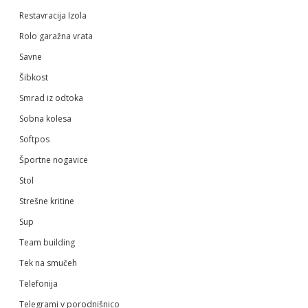
Restavracija Izola
Rolo garažna vrata
Savne
Šibkost
Smrad iz odtoka
Sobna kolesa
Softpos
Športne nogavice
Stol
Strešne kritine
Sup
Team building
Tek na smučeh
Telefonija
Telegrami v porodnišnico