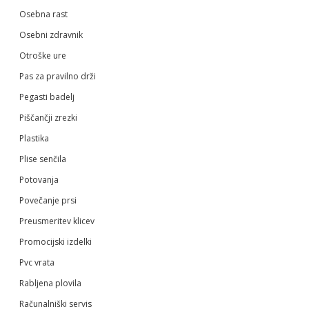
Osebna rast
Osebni zdravnik
Otroške ure
Pas za pravilno drži
Pegasti badelj
Piščančji zrezki
Plastika
Plise senčila
Potovanja
Povečanje prsi
Preusmeritev klicev
Promocijski izdelki
Pvc vrata
Rabljena plovila
Računalniški servis