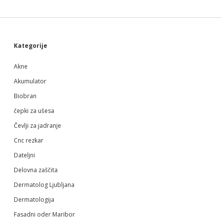
Sidebar
Kategorije
Akne
Akumulator
Biobran
čepki za ušesa
Čevlji za jadranje
Cnc rezkar
Dateljni
Delovna zaščita
Dermatolog Ljubljana
Dermatologija
Fasadni oder Maribor