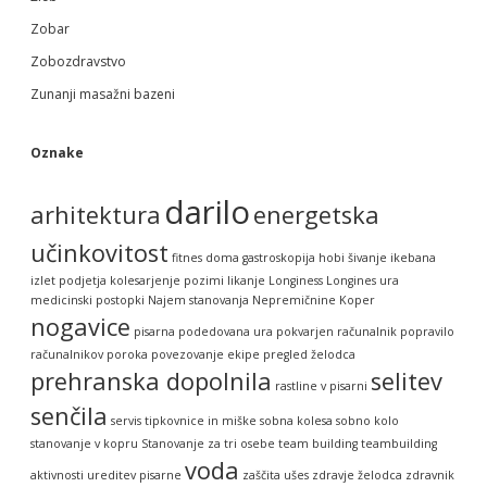
Zobar
Zobozdravstvo
Zunanji masažni bazeni
Oznake
darilo
arhitektura
energetska
učinkovitost
fitnes doma
gastroskopija
hobi šivanje
ikebana
izlet podjetja
kolesarjenje pozimi
likanje
Longiness
Longines ura
medicinski postopki
Najem stanovanja
Nepremičnine Koper
nogavice
pisarna
podedovana ura
pokvarjen računalnik
popravilo
računalnikov
poroka
povezovanje ekipe
pregled želodca
prehranska dopolnila
selitev
rastline v pisarni
senčila
servis tipkovnice in miške
sobna kolesa
sobno kolo
stanovanje v kopru
Stanovanje za tri osebe
team building
teambuilding
voda
aktivnosti
ureditev pisarne
zaščita ušes
zdravje želodca
zdravnik