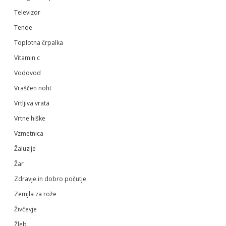
Televizor
Tende
Toplotna črpalka
Vitamin c
Vodovod
Vraščen noht
Vrtljiva vrata
Vrtne hiške
Vzmetnica
Žaluzije
Žar
Zdravje in dobro počutje
Zemjla za rože
Živčevje
Žleb