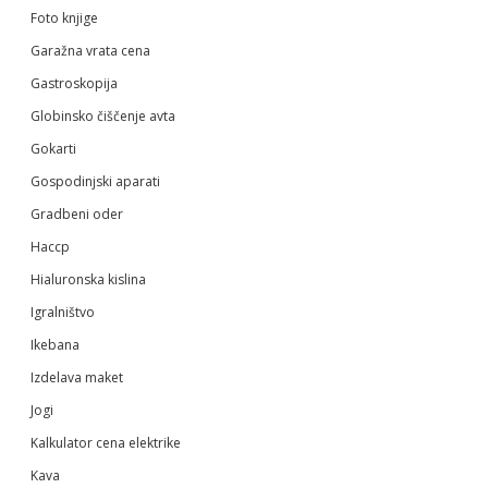
Foto knjige
Garažna vrata cena
Gastroskopija
Globinsko čiščenje avta
Gokarti
Gospodinjski aparati
Gradbeni oder
Haccp
Hialuronska kislina
Igralništvo
Ikebana
Izdelava maket
Jogi
Kalkulator cena elektrike
Kava