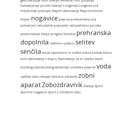
gastroskopija
hobi šivanje
ikebana
izlet podjetja
kolesarjenje pozimi
likanje
Longiness
Longines ura
medicinski postopki
Najem stanovanja
Nepremičnine
nogavice
Koper
pisarna
podedovana ura
pokvarjen računalnik
popravilo računalnikov
poroka
prehranska
povezovanje ekipe
pregled želodca
dopolnila
selitev
rastline v pisarni
senčila
servis tipkovnice in miške
sobna kolesa
sobno
kolo
stanovanje v kopru
Stanovanje za tri osebe
team
voda
building
teambuilding aktivnosti
ureditev pisarne
zobni
zaščita ušes
zdravje želodca
zdravnik
aparat
Zobozdravnik
šivanje
šport
športne nogavice
šport v zimskem času