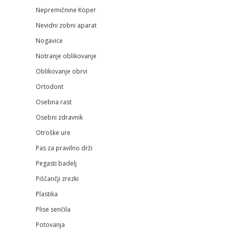
Nepremičnine Koper
Nevidni zobni aparat
Nogavice
Notranje oblikovanje
Oblikovanje obrvi
Ortodont
Osebna rast
Osebni zdravnik
Otroške ure
Pas za pravilno drži
Pegasti badelj
Piščančji zrezki
Plastika
Plise senčila
Potovanja