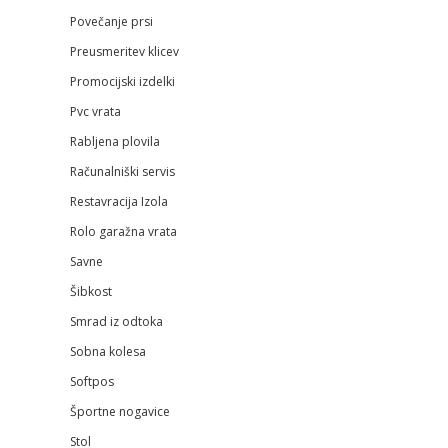
Povečanje prsi
Preusmeritev klicev
Promocijski izdelki
Pvc vrata
Rabljena plovila
Računalniški servis
Restavracija Izola
Rolo garažna vrata
Savne
Šibkost
Smrad iz odtoka
Sobna kolesa
Softpos
Športne nogavice
Stol