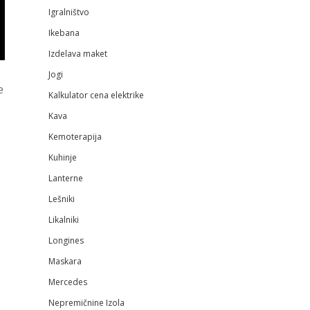
Igralništvo
Ikebana
Izdelava maket
Jogi
e
Kalkulator cena elektrike
Kava
Kemoterapija
Kuhinje
Lanterne
Lešniki
Likalniki
Longines
Maskara
Mercedes
Nepremičnine Izola