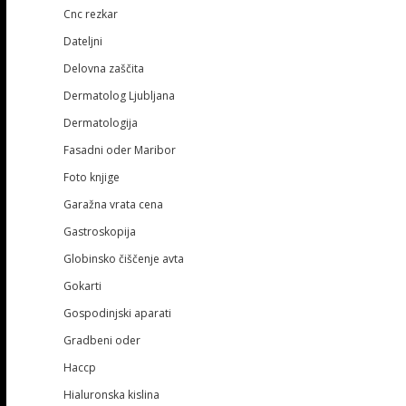
Cnc rezkar
Dateljni
Delovna zaščita
Dermatolog Ljubljana
Dermatologija
Fasadni oder Maribor
Foto knjige
Garažna vrata cena
Gastroskopija
Globinsko čiščenje avta
Gokarti
Gospodinjski aparati
Gradbeni oder
Haccp
Hialuronska kislina