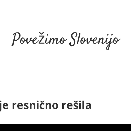
Povežimo Slovenijo
e resnično rešila