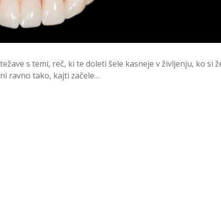
ežave s temi, reč, ki te doleti šele kasneje v življenju, ko si ž
 ni ravno tako, kajti začele…