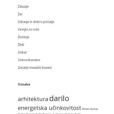
Žaluzije
Žar
Zdravje in dobro počutje
Zemjla za rože
Živčevje
Žleb
Zobar
Zobozdravstvo
Zunanji masažni bazeni
Oznake
darilo
arhitektura
energetska učinkovitost
fitnes doma