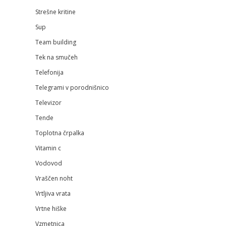
Strešne kritine
Sup
Team building
Tek na smučeh
Telefonija
Telegrami v porodnišnico
Televizor
Tende
Toplotna črpalka
Vitamin c
Vodovod
Vraščen noht
Vrtljiva vrata
Vrtne hiške
Vzmetnica