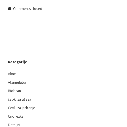
Comments closed
Sidebar
Kategorije
Akne
Akumulator
Biobran
čepki za ušesa
Čevlji za jadranje
Cnc rezkar
Dateljni