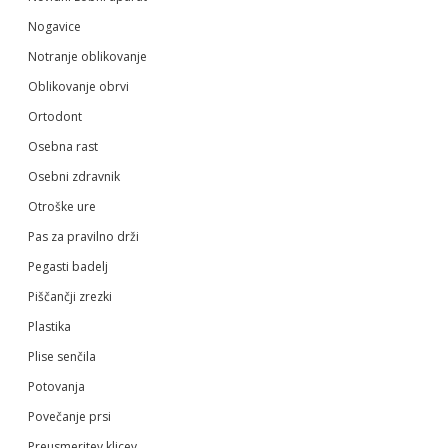
Nogavice
Notranje oblikovanje
Oblikovanje obrvi
Ortodont
Osebna rast
Osebni zdravnik
Otroške ure
Pas za pravilno drži
Pegasti badelj
Piščančji zrezki
Plastika
Plise senčila
Potovanja
Povečanje prsi
Preusmeritev klicev