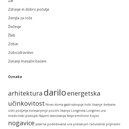
Žar
Zdravje in dobro počutje
Zemjla za rože
Živčevje
Žleb
Zobar
Zobozdravstvo
Zunanji masažni bazeni
Oznake
darilo
arhitektura
energetska
učinkovitost
fitnes doma
gastroskopija
hobi šivanje
ikebana
izlet podjetja
kolesarjenje pozimi
likanje
Longiness
Longines ura
medicinski postopki
Najem stanovanja
Nepremičnine Koper
nogavice
pisarna
podedovana ura
pokvarjen računalnik
popravilo