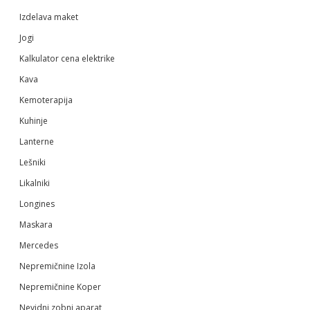
Izdelava maket
Jogi
Kalkulator cena elektrike
Kava
Kemoterapija
Kuhinje
Lanterne
Lešniki
Likalniki
Longines
Maskara
Mercedes
Nepremičnine Izola
Nepremičnine Koper
Nevidni zobni aparat