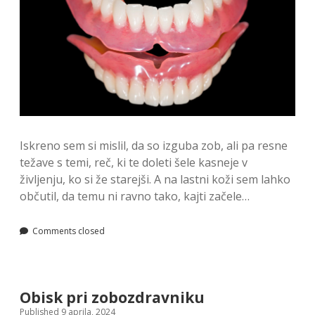
Iskreno sem si mislil, da so izguba zob, ali pa resne
težave s temi, reč, ki te doleti šele kasneje v
življenju, ko si že starejši. A na lastni koži sem lahko
občutil, da temu ni ravno tako, kajti začele…
Comments closed
Obisk pri zobozdravniku
Published 9 aprila, 2024