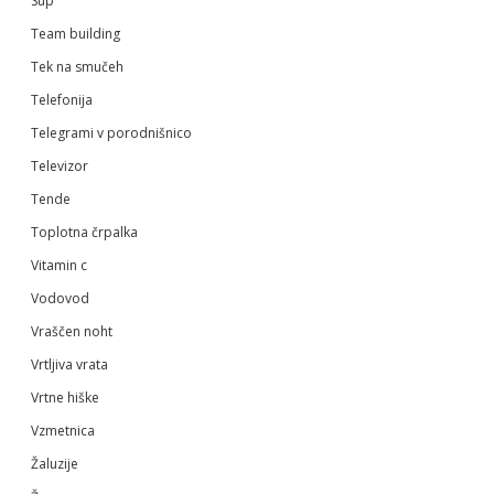
Sup
Team building
Tek na smučeh
Telefonija
Telegrami v porodnišnico
Televizor
Tende
Toplotna črpalka
Vitamin c
Vodovod
Vraščen noht
Vrtljiva vrata
Vrtne hiške
Vzmetnica
Žaluzije