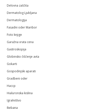
Delovna zaščita
Dermatolog Ljubljana
Dermatologija
Fasadni oder Maribor
Foto knjige
Garažna vrata cena
Gastroskopija
Globinsko čiščenje avta
Gokarti
Gospodinjski aparati
Gradbeni oder
Haccp
Hialuronska kislina
Igralništvo
Ikebana