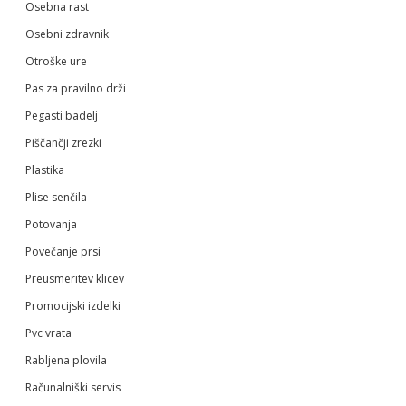
Osebna rast
Osebni zdravnik
Otroške ure
Pas za pravilno drži
Pegasti badelj
Piščančji zrezki
Plastika
Plise senčila
Potovanja
Povečanje prsi
Preusmeritev klicev
Promocijski izdelki
Pvc vrata
Rabljena plovila
Računalniški servis