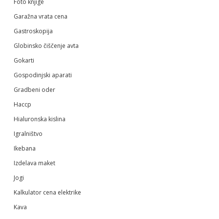
Foto knjige
Garažna vrata cena
Gastroskopija
Globinsko čiščenje avta
Gokarti
Gospodinjski aparati
Gradbeni oder
Haccp
Hialuronska kislina
Igralništvo
Ikebana
Izdelava maket
Jogi
Kalkulator cena elektrike
Kava