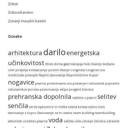
Zobar
Zobozdravstvo
Zunanji masažni bazeni
Oznake
darilo
arhitektura
energetska
učinkovitost
fitnes doma
gastroskopija
hobi šivanje
ikebana
izlet podjetja
kolesarjenje pozimi
likanje
Longiness
Longines ura
medicinski postopki
Najem stanovanja
Nepremičnine Koper
nogavice
pisarna
podedovana ura
pokvarjen računalnik
popravilo
računalnikov
poroka
povezovanje ekipe
pregled želodca
prehranska dopolnila
selitev
rastline v pisarni
senčila
servis tipkovnice in miške
sobna kolesa
sobno kolo
stanovanje v kopru
Stanovanje za tri osebe
team building
teambuilding
voda
aktivnosti
ureditev pisarne
zaščita ušes
zdravje želodca
zdravnik