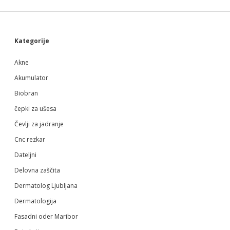
Sidebar
Kategorije
Akne
Akumulator
Biobran
čepki za ušesa
Čevlji za jadranje
Cnc rezkar
Dateljni
Delovna zaščita
Dermatolog Ljubljana
Dermatologija
Fasadni oder Maribor