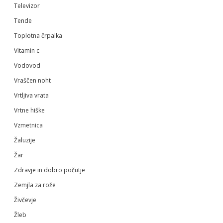
Televizor
Tende
Toplotna črpalka
Vitamin c
Vodovod
Vraščen noht
Vrtljiva vrata
Vrtne hiške
Vzmetnica
Žaluzije
Žar
Zdravje in dobro počutje
Zemjla za rože
Živčevje
Žleb