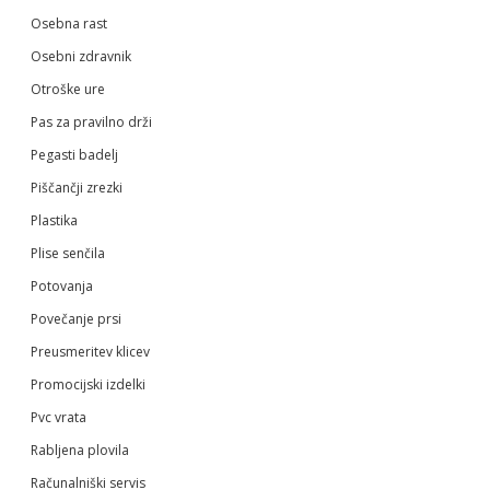
Osebna rast
Osebni zdravnik
Otroške ure
Pas za pravilno drži
Pegasti badelj
Piščančji zrezki
Plastika
Plise senčila
Potovanja
Povečanje prsi
Preusmeritev klicev
Promocijski izdelki
Pvc vrata
Rabljena plovila
Računalniški servis