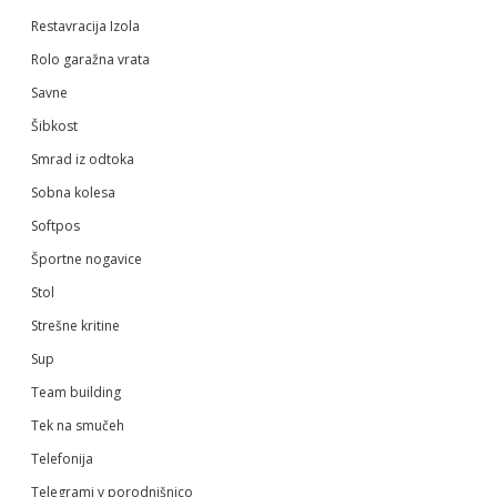
Restavracija Izola
Rolo garažna vrata
Savne
Šibkost
Smrad iz odtoka
Sobna kolesa
Softpos
Športne nogavice
Stol
Strešne kritine
Sup
Team building
Tek na smučeh
Telefonija
Telegrami v porodnišnico