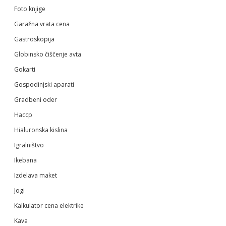
Foto knjige
Garažna vrata cena
Gastroskopija
Globinsko čiščenje avta
Gokarti
Gospodinjski aparati
Gradbeni oder
Haccp
Hialuronska kislina
Igralništvo
Ikebana
Izdelava maket
Jogi
Kalkulator cena elektrike
Kava