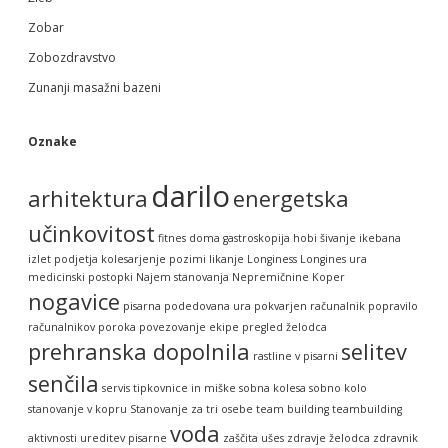
Zobar
Zobozdravstvo
Zunanji masažni bazeni
Oznake
darilo
arhitektura
energetska
učinkovitost
fitnes doma
gastroskopija
hobi šivanje
ikebana
izlet podjetja
kolesarjenje pozimi
likanje
Longiness
Longines ura
medicinski postopki
Najem stanovanja
Nepremičnine Koper
nogavice
pisarna
podedovana ura
pokvarjen računalnik
popravilo
računalnikov
poroka
povezovanje ekipe
pregled želodca
prehranska dopolnila
selitev
rastline v pisarni
senčila
servis tipkovnice in miške
sobna kolesa
sobno kolo
stanovanje v kopru
Stanovanje za tri osebe
team building
teambuilding
voda
aktivnosti
ureditev pisarne
zaščita ušes
zdravje želodca
zdravnik