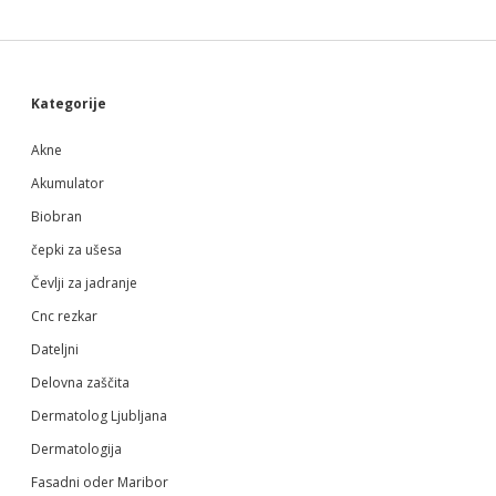
Sidebar
Kategorije
Akne
Akumulator
Biobran
čepki za ušesa
Čevlji za jadranje
Cnc rezkar
Dateljni
Delovna zaščita
Dermatolog Ljubljana
Dermatologija
Fasadni oder Maribor