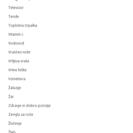
Televizor
Tende
Toplotna črpalka
Vitamin c
Vodovod
Vraščen noht
Vrtljiva vrata
Vrtne hiške
Vzmetnica
Žaluzije
Žar
Zdravje in dobro počutje
Zemjla za rože
Živčevje
Žleb