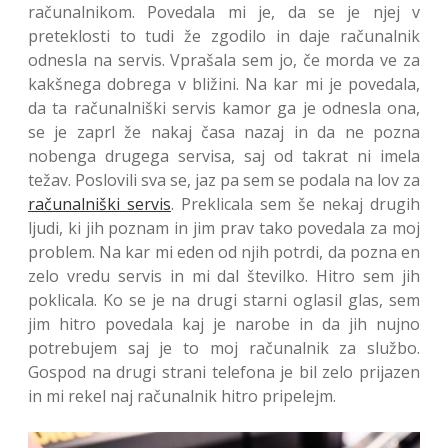
računalnikom. Povedala mi je, da se je njej v
preteklosti to tudi že zgodilo in daje računalnik
odnesla na servis. Vprašala sem jo, če morda ve za
kakšnega dobrega v bližini. Na kar mi je povedala,
da ta računalniški servis kamor ga je odnesla ona,
se je zaprl že nakaj časa nazaj in da ne pozna
nobenga drugega servisa, saj od takrat ni imela
težav. Poslovili sva se, jaz pa sem se podala na lov za
računalniški servis
. Preklicala sem še nekaj drugih
ljudi, ki jih poznam in jim prav tako povedala za moj
problem. Na kar mi eden od njih potrdi, da pozna en
zelo vredu servis in mi dal številko. Hitro sem jih
poklicala. Ko se je na drugi starni oglasil glas, sem
jim hitro povedala kaj je narobe in da jih nujno
potrebujem saj je to moj računalnik za službo.
Gospod na drugi strani telefona je bil zelo prijazen
in mi rekel naj računalnik hitro pripelejm.