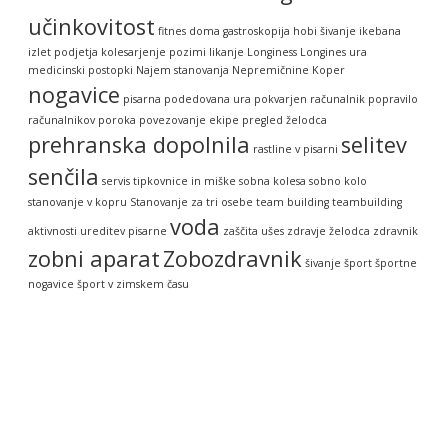
učinkovitost
fitnes doma
gastroskopija
hobi šivanje
ikebana
izlet podjetja
kolesarjenje pozimi
likanje
Longiness
Longines ura
medicinski postopki
Najem stanovanja
Nepremičnine Koper
nogavice
pisarna
podedovana ura
pokvarjen računalnik
popravilo
računalnikov
poroka
povezovanje ekipe
pregled želodca
prehranska dopolnila
selitev
rastline v pisarni
senčila
servis tipkovnice in miške
sobna kolesa
sobno kolo
stanovanje v kopru
Stanovanje za tri osebe
team building
teambuilding
voda
aktivnosti
ureditev pisarne
zaščita ušes
zdravje želodca
zdravnik
zobni aparat
Zobozdravnik
šivanje
šport
športne
nogavice
šport v zimskem času