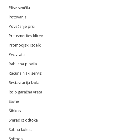
Plise senčila
Potovanja
Povečanje prsi
Preusmeritev klicev
Promocijski izdelki
Pvc vrata
Rabljena plovila
Računalniški servis
Restavracija Izola
Rolo garažna vrata
Savne
Šibkost
Smrad iz odtoka
Sobna kolesa
Softpos