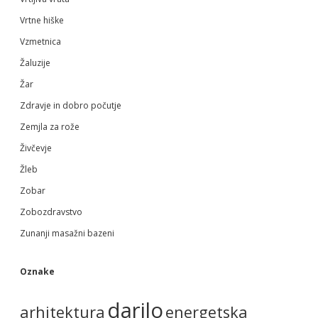
Vrtne hiške
Vzmetnica
Žaluzije
Žar
Zdravje in dobro počutje
Zemjla za rože
Živčevje
Žleb
Zobar
Zobozdravstvo
Zunanji masažni bazeni
Oznake
darilo
arhitektura
energetska