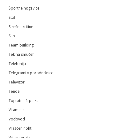
Športne nogavice
Stol
Strešne kritine
Sup
Team building
Tek na smučeh
Telefonija
Telegrami v porodnišnico
Televizor
Tende
Toplotna črpalka
Vitamin c
Vodovod
Vraščen noht
Vrtljiva vrata