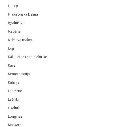
Haccp
Hialuronska kislina
Igralništvo
Ikebana
Izdelava maket
Jogi
Kalkulator cena elektrike
Kava
Kemoterapija
Kuhinje
Lanterne
Lešniki
Likalniki
Longines
Maskara