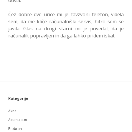
odšla.
Čez dobre dve urice mi je zavzvoni telefon, videla
sem, da me kliče računalniški servis, hitro sem se
javila. Glas na drugi starni mi je povedal, da je
računalik popravljen in da ga lahko pridem iskat.
Sidebar
Kategorije
Akne
Akumulator
Biobran