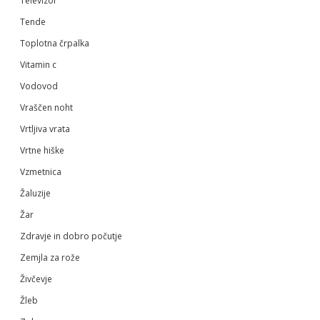
Televizor
Tende
Toplotna črpalka
Vitamin c
Vodovod
Vraščen noht
Vrtljiva vrata
Vrtne hiške
Vzmetnica
Žaluzije
Žar
Zdravje in dobro počutje
Zemjla za rože
Živčevje
Žleb