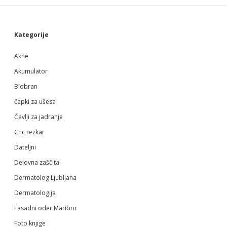
Sidebar
Kategorije
Akne
Akumulator
Biobran
čepki za ušesa
Čevlji za jadranje
Cnc rezkar
Dateljni
Delovna zaščita
Dermatolog Ljubljana
Dermatologija
Fasadni oder Maribor
Foto knjige