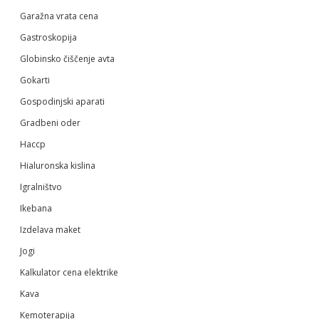
Garažna vrata cena
Gastroskopija
Globinsko čiščenje avta
Gokarti
Gospodinjski aparati
Gradbeni oder
Haccp
Hialuronska kislina
Igralništvo
Ikebana
Izdelava maket
Jogi
Kalkulator cena elektrike
Kava
Kemoterapija