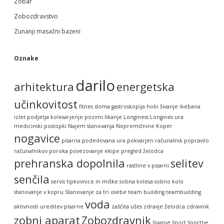
Zobar
Zobozdravstvo
Zunanji masažni bazeni
Oznake
darilo
arhitektura
energetska
učinkovitost
fitnes doma
gastroskopija
hobi šivanje
ikebana
izlet podjetja
kolesarjenje pozimi
likanje
Longiness
Longines ura
medicinski postopki
Najem stanovanja
Nepremičnine Koper
nogavice
pisarna
podedovana ura
pokvarjen računalnik
popravilo
računalnikov
poroka
povezovanje ekipe
pregled želodca
prehranska dopolnila
selitev
rastline v pisarni
senčila
servis tipkovnice in miške
sobna kolesa
sobno kolo
stanovanje v kopru
Stanovanje za tri osebe
team building
teambuilding
voda
aktivnosti
ureditev pisarne
zaščita ušes
zdravje želodca
zdravnik
zobni aparat
Zobozdravnik
šivanje
šport
športne