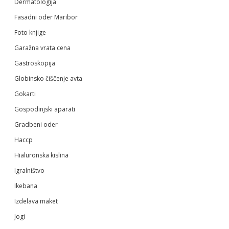
Dermatologija
Fasadni oder Maribor
Foto knjige
Garažna vrata cena
Gastroskopija
Globinsko čiščenje avta
Gokarti
Gospodinjski aparati
Gradbeni oder
Haccp
Hialuronska kislina
Igralništvo
Ikebana
Izdelava maket
Jogi