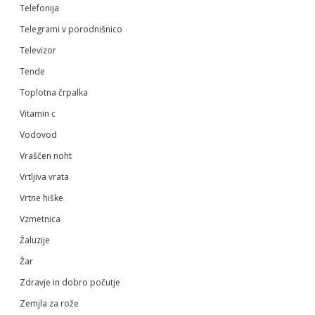
Telefonija
Telegrami v porodnišnico
Televizor
Tende
Toplotna črpalka
Vitamin c
Vodovod
Vraščen noht
Vrtljiva vrata
Vrtne hiške
Vzmetnica
Žaluzije
Žar
Zdravje in dobro počutje
Zemjla za rože