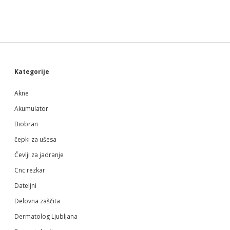
Sidebar
Kategorije
Akne
Akumulator
Biobran
čepki za ušesa
Čevlji za jadranje
Cnc rezkar
Dateljni
Delovna zaščita
Dermatolog Ljubljana