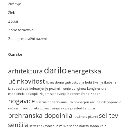
Živčevje
Žleb
Zobar
Zobozdravstvo
Zunanji masažni bazeni
Oznake
darilo
arhitektura
energetska
učinkovitost
fitnes doma
gastroskopija
hobi šivanje
ikebana
izlet podjetja
kolesarjenje pozimi
likanje
Longiness
Longines ura
medicinski postopki
Najem stanovanja
Nepremičnine Koper
nogavice
pisarna
podedovana ura
pokvarjen računalnik
popravilo
računalnikov
poroka
povezovanje ekipe
pregled želodca
prehranska dopolnila
selitev
rastline v pisarni
senčila
servis tipkovnice in miške
sobna kolesa
sobno kolo