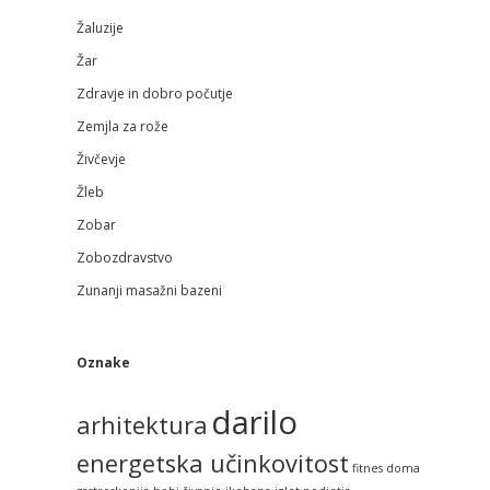
Žaluzije
Žar
Zdravje in dobro počutje
Zemjla za rože
Živčevje
Žleb
Zobar
Zobozdravstvo
Zunanji masažni bazeni
Oznake
darilo
arhitektura
energetska učinkovitost
fitnes doma