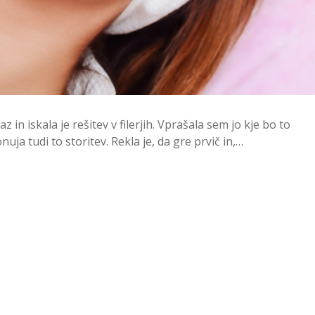
az in iskala je rešitev v filerjih. Vprašala sem jo kje bo to
uja tudi to storitev. Rekla je, da gre prvič in,…