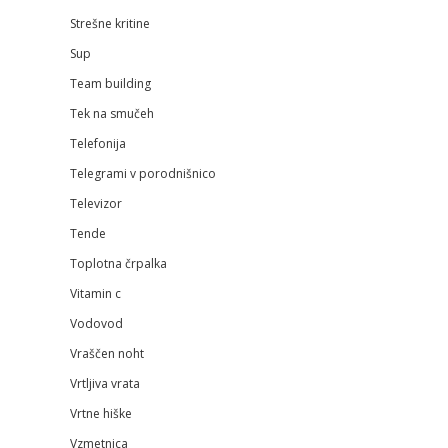
Strešne kritine
Sup
Team building
Tek na smučeh
Telefonija
Telegrami v porodnišnico
Televizor
Tende
Toplotna črpalka
Vitamin c
Vodovod
Vraščen noht
Vrtljiva vrata
Vrtne hiške
Vzmetnica