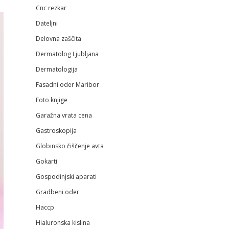
Cnc rezkar
Dateljni
Delovna zaščita
Dermatolog Ljubljana
Dermatologija
Fasadni oder Maribor
Foto knjige
Garažna vrata cena
Gastroskopija
Globinsko čiščenje avta
Gokarti
Gospodinjski aparati
Gradbeni oder
Haccp
Hialuronska kislina