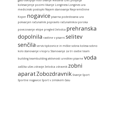
gastroskopija
hobi šivanje
ikebana
izlet podjetja
kolesarjenje pozimi
likanje
Longiness
Longines ura
medicinski postopki
Najem stanovanja
Nepremičnine
nogavice
Koper
pisarna
podedovana ura
pokvarjen računalnik
popravilo računalnikov
poroka
prehranska
povezovanje ekipe
pregled želodca
dopolnila
selitev
rastline v pisarni
senčila
servis tipkovnice in miške
sobna kolesa
sobno
kolo
stanovanje v kopru
Stanovanje za tri osebe
team
voda
building
teambuilding aktivnosti
ureditev pisarne
zobni
zaščita ušes
zdravje želodca
zdravnik
aparat
Zobozdravnik
šivanje
šport
športne nogavice
šport v zimskem času