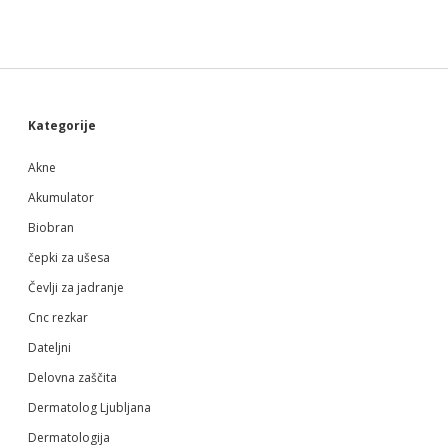
Sidebar
Kategorije
Akne
Akumulator
Biobran
čepki za ušesa
Čevlji za jadranje
Cnc rezkar
Dateljni
Delovna zaščita
Dermatolog Ljubljana
Dermatologija