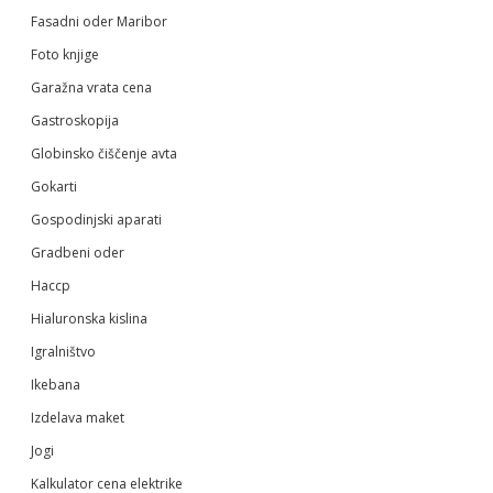
Fasadni oder Maribor
Foto knjige
Garažna vrata cena
Gastroskopija
Globinsko čiščenje avta
Gokarti
Gospodinjski aparati
Gradbeni oder
Haccp
Hialuronska kislina
Igralništvo
Ikebana
Izdelava maket
Jogi
Kalkulator cena elektrike