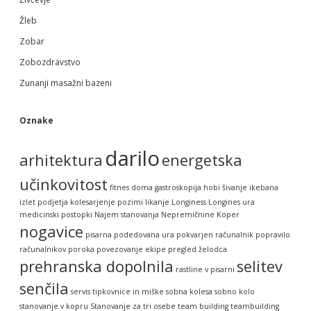
Žleb
Zobar
Zobozdravstvo
Zunanji masažni bazeni
Oznake
darilo
arhitektura
energetska
učinkovitost
fitnes doma
gastroskopija
hobi šivanje
ikebana
izlet podjetja
kolesarjenje pozimi
likanje
Longiness
Longines ura
medicinski postopki
Najem stanovanja
Nepremičnine Koper
nogavice
pisarna
podedovana ura
pokvarjen računalnik
popravilo
računalnikov
poroka
povezovanje ekipe
pregled želodca
prehranska dopolnila
selitev
rastline v pisarni
senčila
servis tipkovnice in miške
sobna kolesa
sobno kolo
stanovanje v kopru
Stanovanje za tri osebe
team building
teambuilding