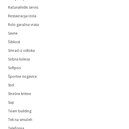
Računalniški servis
Restavracija Izola
Rolo garažna vrata
Savne
Šibkost
Smrad iz odtoka
Sobna kolesa
Softpos
Športne nogavice
Stol
Strešne kritine
Sup
Team building
Tek na smučeh
Telefonija