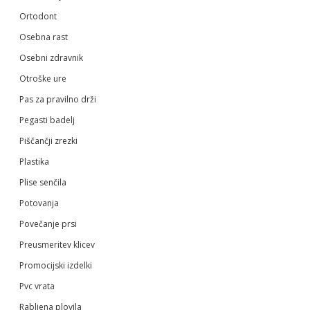
Ortodont
Osebna rast
Osebni zdravnik
Otroške ure
Pas za pravilno drži
Pegasti badelj
Piščančji zrezki
Plastika
Plise senčila
Potovanja
Povečanje prsi
Preusmeritev klicev
Promocijski izdelki
Pvc vrata
Rabljena plovila