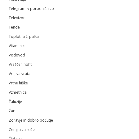
Telegrami v porodnišnico
Televizor
Tende
Toplotna črpalka
Vitamin c
Vodovod
Vraščen noht
Vrtljiva vrata
Vrtne hiške
Vzmetnica
Žaluzije
Žar
Zdravje in dobro počutje
Zemjla za rože
Živčevje