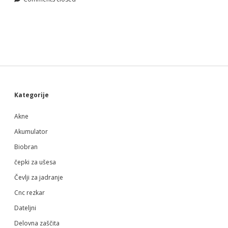
Sidebar
Kategorije
Akne
Akumulator
Biobran
čepki za ušesa
Čevlji za jadranje
Cnc rezkar
Dateljni
Delovna zaščita