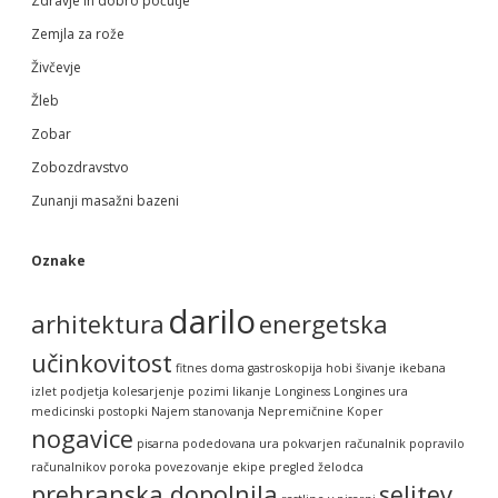
Zdravje in dobro počutje
Zemjla za rože
Živčevje
Žleb
Zobar
Zobozdravstvo
Zunanji masažni bazeni
Oznake
darilo
arhitektura
energetska
učinkovitost
fitnes doma
gastroskopija
hobi šivanje
ikebana
izlet podjetja
kolesarjenje pozimi
likanje
Longiness
Longines ura
medicinski postopki
Najem stanovanja
Nepremičnine Koper
nogavice
pisarna
podedovana ura
pokvarjen računalnik
popravilo
računalnikov
poroka
povezovanje ekipe
pregled želodca
prehranska dopolnila
selitev