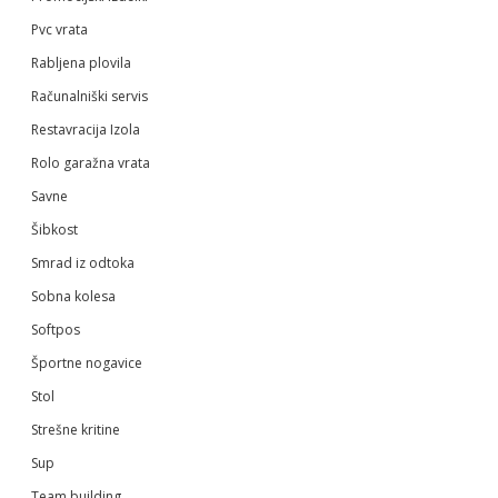
Pvc vrata
Rabljena plovila
Računalniški servis
Restavracija Izola
Rolo garažna vrata
Savne
Šibkost
Smrad iz odtoka
Sobna kolesa
Softpos
Športne nogavice
Stol
Strešne kritine
Sup
Team building