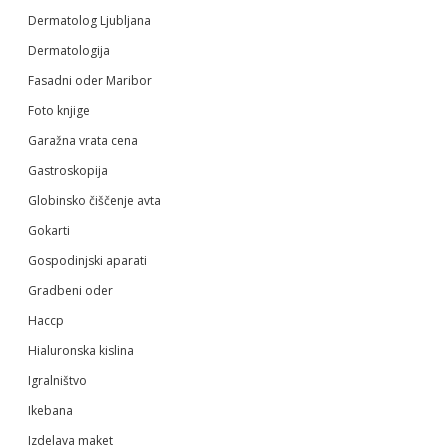
Dermatolog Ljubljana
Dermatologija
Fasadni oder Maribor
Foto knjige
Garažna vrata cena
Gastroskopija
Globinsko čiščenje avta
Gokarti
Gospodinjski aparati
Gradbeni oder
Haccp
Hialuronska kislina
Igralništvo
Ikebana
Izdelava maket