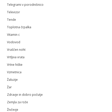
Telegrami v porodnišnico
Televizor
Tende
Toplotna črpalka
Vitamin c
Vodovod
Vraščen noht
Vrtljiva vrata
Vrtne hiške
Vzmetnica
Žaluzije
Žar
Zdravje in dobro počutje
Zemjla za rože
Živčevje