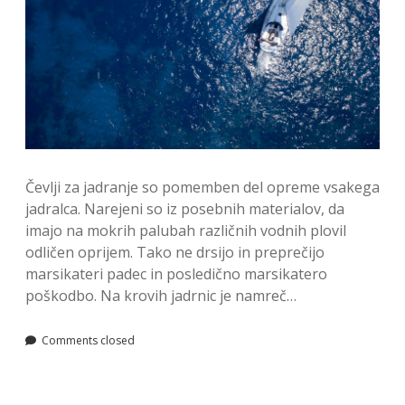
Čevlji za jadranje so pomemben del opreme vsakega
jadralca. Narejeni so iz posebnih materialov, da
imajo na mokrih palubah različnih vodnih plovil
odličen oprijem. Tako ne drsijo in preprečijo
marsikateri padec in posledično marsikatero
poškodbo. Na krovih jadrnic je namreč…
Comments closed