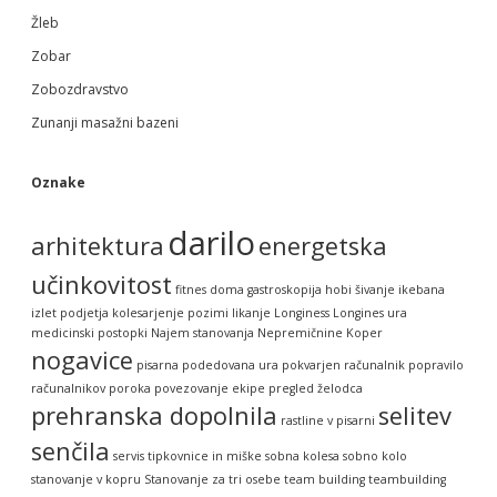
Žleb
Zobar
Zobozdravstvo
Zunanji masažni bazeni
Oznake
darilo
arhitektura
energetska
učinkovitost
fitnes doma
gastroskopija
hobi šivanje
ikebana
izlet podjetja
kolesarjenje pozimi
likanje
Longiness
Longines ura
medicinski postopki
Najem stanovanja
Nepremičnine Koper
nogavice
pisarna
podedovana ura
pokvarjen računalnik
popravilo
računalnikov
poroka
povezovanje ekipe
pregled želodca
prehranska dopolnila
selitev
rastline v pisarni
senčila
servis tipkovnice in miške
sobna kolesa
sobno kolo
stanovanje v kopru
Stanovanje za tri osebe
team building
teambuilding