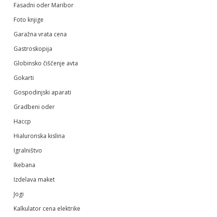
Fasadni oder Maribor
Foto knjige
Garažna vrata cena
Gastroskopija
Globinsko čiščenje avta
Gokarti
Gospodinjski aparati
Gradbeni oder
Haccp
Hialuronska kislina
Igralništvo
Ikebana
Izdelava maket
Jogi
Kalkulator cena elektrike