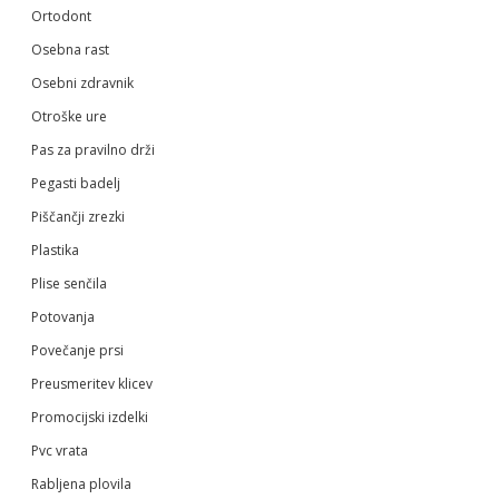
Ortodont
Osebna rast
Osebni zdravnik
Otroške ure
Pas za pravilno drži
Pegasti badelj
Piščančji zrezki
Plastika
Plise senčila
Potovanja
Povečanje prsi
Preusmeritev klicev
Promocijski izdelki
Pvc vrata
Rabljena plovila