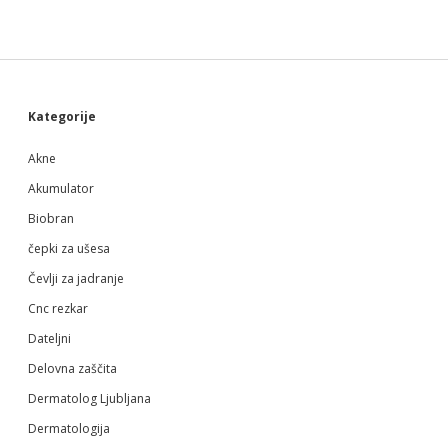
Sidebar
Kategorije
Akne
Akumulator
Biobran
čepki za ušesa
Čevlji za jadranje
Cnc rezkar
Dateljni
Delovna zaščita
Dermatolog Ljubljana
Dermatologija