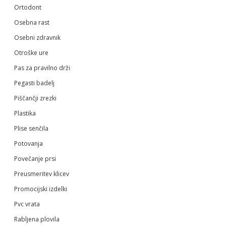
Ortodont
Osebna rast
Osebni zdravnik
Otroške ure
Pas za pravilno drži
Pegasti badelj
Piščančji zrezki
Plastika
Plise senčila
Potovanja
Povečanje prsi
Preusmeritev klicev
Promocijski izdelki
Pvc vrata
Rabljena plovila