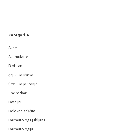
Sidebar
Kategorije
Akne
Akumulator
Biobran
čepki za ušesa
Čevlji za jadranje
Cnc rezkar
Dateljni
Delovna zaščita
Dermatolog Ljubljana
Dermatologija