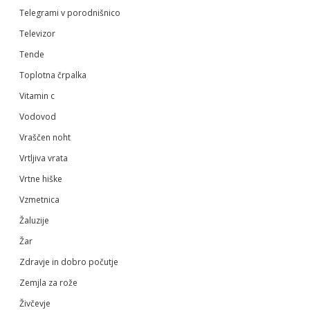
Telegrami v porodnišnico
Televizor
Tende
Toplotna črpalka
Vitamin c
Vodovod
Vraščen noht
Vrtljiva vrata
Vrtne hiške
Vzmetnica
Žaluzije
Žar
Zdravje in dobro počutje
Zemjla za rože
Živčevje