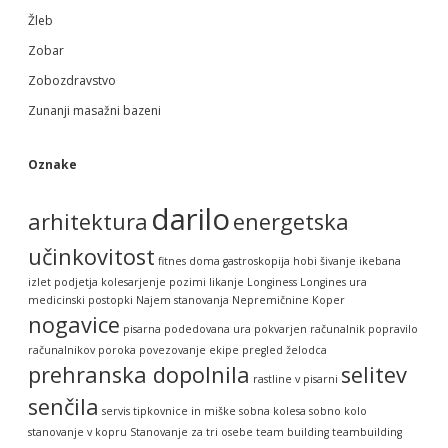
Žleb
Zobar
Zobozdravstvo
Zunanji masažni bazeni
Oznake
darilo
arhitektura
energetska
učinkovitost
fitnes doma
gastroskopija
hobi šivanje
ikebana
izlet podjetja
kolesarjenje pozimi
likanje
Longiness
Longines ura
medicinski postopki
Najem stanovanja
Nepremičnine Koper
nogavice
pisarna
podedovana ura
pokvarjen računalnik
popravilo
računalnikov
poroka
povezovanje ekipe
pregled želodca
prehranska dopolnila
selitev
rastline v pisarni
senčila
servis tipkovnice in miške
sobna kolesa
sobno kolo
stanovanje v kopru
Stanovanje za tri osebe
team building
teambuilding