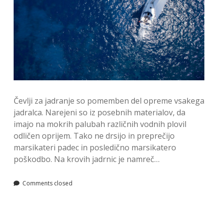
Čevlji za jadranje so pomemben del opreme vsakega
jadralca. Narejeni so iz posebnih materialov, da
imajo na mokrih palubah različnih vodnih plovil
odličen oprijem. Tako ne drsijo in preprečijo
marsikateri padec in posledično marsikatero
poškodbo. Na krovih jadrnic je namreč…
Comments closed