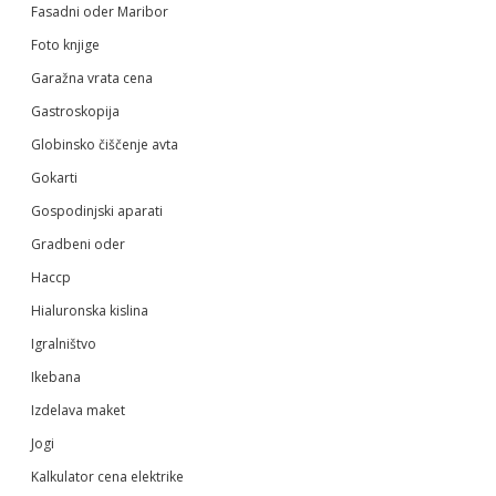
Fasadni oder Maribor
Foto knjige
Garažna vrata cena
Gastroskopija
Globinsko čiščenje avta
Gokarti
Gospodinjski aparati
Gradbeni oder
Haccp
Hialuronska kislina
Igralništvo
Ikebana
Izdelava maket
Jogi
Kalkulator cena elektrike