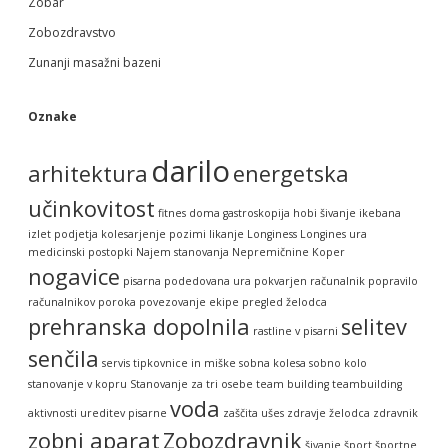
Zobar
Zobozdravstvo
Zunanji masažni bazeni
Oznake
darilo
arhitektura
energetska
učinkovitost
fitnes doma
gastroskopija
hobi šivanje
ikebana
izlet podjetja
kolesarjenje pozimi
likanje
Longiness
Longines ura
medicinski postopki
Najem stanovanja
Nepremičnine Koper
nogavice
pisarna
podedovana ura
pokvarjen računalnik
popravilo
računalnikov
poroka
povezovanje ekipe
pregled želodca
prehranska dopolnila
selitev
rastline v pisarni
senčila
servis tipkovnice in miške
sobna kolesa
sobno kolo
stanovanje v kopru
Stanovanje za tri osebe
team building
teambuilding
voda
aktivnosti
ureditev pisarne
zaščita ušes
zdravje želodca
zdravnik
zobni aparat
Zobozdravnik
šivanje
šport
športne