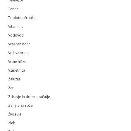
Televizor
Tende
Toplotna črpalka
Vitamin c
Vodovod
Vraščen noht
Vrtljiva vrata
Vrtne hiške
Vzmetnica
Žaluzije
Žar
Zdravje in dobro počutje
Zemjla za rože
Živčevje
Žleb