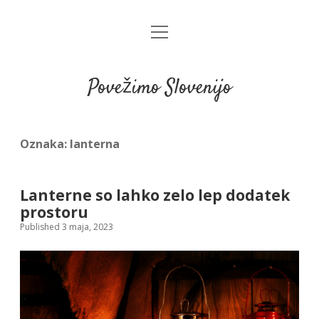
open
menu
Povežimo Slovenijo
Oznaka:
lanterna
Lanterne so lahko zelo lep dodatek
prostoru
Published 3 maja, 2023