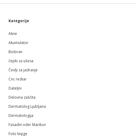
Sidebar
Kategorije
Akne
Akumulator
Biobran
čepki za ušesa
Čevlji za jadranje
Cnc rezkar
Dateljni
Delovna zaščita
Dermatolog Ljubljana
Dermatologija
Fasadni oder Maribor
Foto knjige