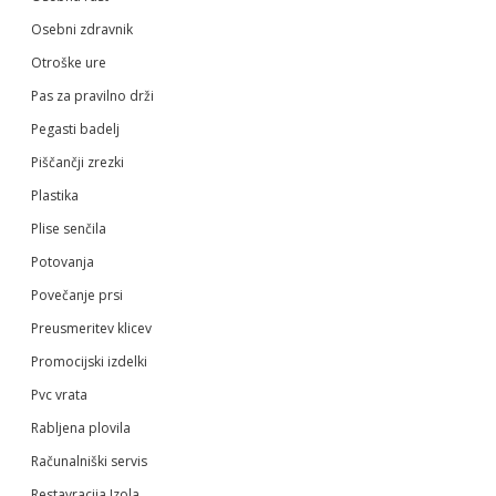
Osebni zdravnik
Otroške ure
Pas za pravilno drži
Pegasti badelj
Piščančji zrezki
Plastika
Plise senčila
Potovanja
Povečanje prsi
Preusmeritev klicev
Promocijski izdelki
Pvc vrata
Rabljena plovila
Računalniški servis
Restavracija Izola