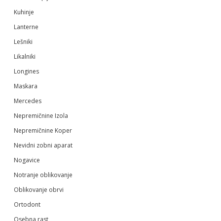
Kuhinje
Lanterne
Lešniki
Likalniki
Longines
Maskara
Mercedes
Nepremičnine Izola
Nepremičnine Koper
Nevidni zobni aparat
Nogavice
Notranje oblikovanje
Oblikovanje obrvi
Ortodont
Osebna rast