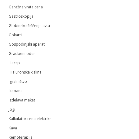
Garažna vrata cena
Gastroskopija
Globinsko čiščenje avta
Gokarti
Gospodinjski aparati
Gradbeni oder
Haccp
Hialuronska kislina
Igralništvo
Ikebana
Izdelava maket
Jogi
Kalkulator cena elektrike
Kava
Kemoterapija