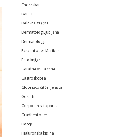
Cnc rezkar
Dateljni
Delovna zaščita
Dermatolog Ljubljana
Dermatologija
Fasadni oder Maribor
Foto knjige
Garažna vrata cena
Gastroskopija
Globinsko čiščenje avta
Gokarti
Gospodinjski aparati
Gradbeni oder
Haccp
Hialuronska kislina