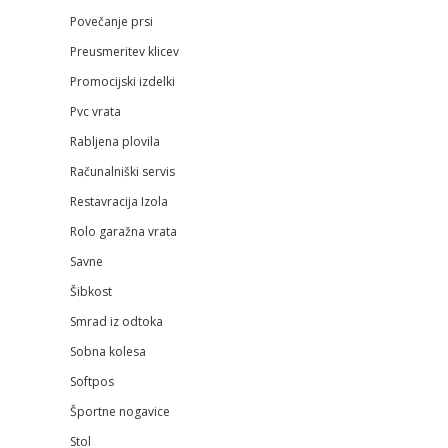
Povečanje prsi
Preusmeritev klicev
Promocijski izdelki
Pvc vrata
Rabljena plovila
Računalniški servis
Restavracija Izola
Rolo garažna vrata
Savne
Šibkost
Smrad iz odtoka
Sobna kolesa
Softpos
Športne nogavice
Stol