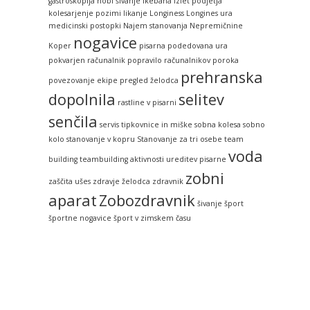
gastroskopija
hobi šivanje
ikebana
izlet podjetja
kolesarjenje pozimi
likanje
Longiness
Longines ura
medicinski postopki
Najem stanovanja
Nepremičnine
nogavice
Koper
pisarna
podedovana ura
pokvarjen računalnik
popravilo računalnikov
poroka
prehranska
povezovanje ekipe
pregled želodca
dopolnila
selitev
rastline v pisarni
senčila
servis tipkovnice in miške
sobna kolesa
sobno
kolo
stanovanje v kopru
Stanovanje za tri osebe
team
voda
building
teambuilding aktivnosti
ureditev pisarne
zobni
zaščita ušes
zdravje želodca
zdravnik
aparat
Zobozdravnik
šivanje
šport
športne nogavice
šport v zimskem času