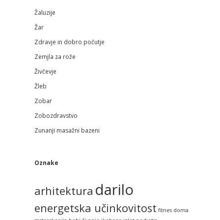
Žaluzije
Žar
Zdravje in dobro počutje
Zemjla za rože
Živčevje
Žleb
Zobar
Zobozdravstvo
Zunanji masažni bazeni
Oznake
darilo
arhitektura
energetska učinkovitost
fitnes doma