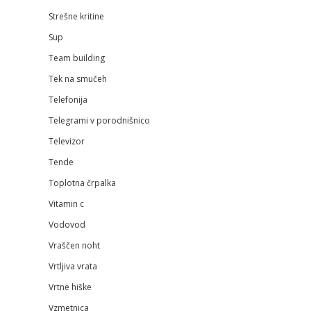
Strešne kritine
Sup
Team building
Tek na smučeh
Telefonija
Telegrami v porodnišnico
Televizor
Tende
Toplotna črpalka
Vitamin c
Vodovod
Vraščen noht
Vrtljiva vrata
Vrtne hiške
Vzmetnica