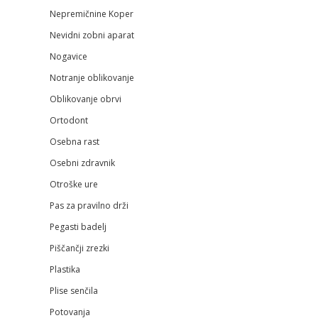
Nepremičnine Koper
Nevidni zobni aparat
Nogavice
Notranje oblikovanje
Oblikovanje obrvi
Ortodont
Osebna rast
Osebni zdravnik
Otroške ure
Pas za pravilno drži
Pegasti badelj
Piščančji zrezki
Plastika
Plise senčila
Potovanja