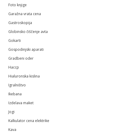
Foto knjige
Garažna vrata cena
Gastroskopija
Globinsko čiščenje avta
Gokarti
Gospodinjski aparati
Gradbeni oder
Haccp
Hialuronska kislina
Igralništvo
Ikebana
Izdelava maket
Jogi
Kalkulator cena elektrike
Kava