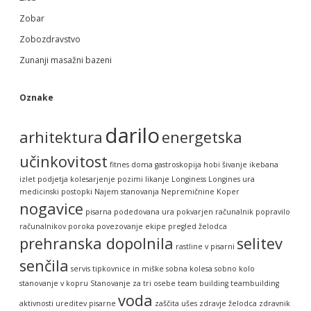
Zobar
Zobozdravstvo
Zunanji masažni bazeni
Oznake
darilo
arhitektura
energetska
učinkovitost
fitnes doma
gastroskopija
hobi šivanje
ikebana
izlet podjetja
kolesarjenje pozimi
likanje
Longiness
Longines ura
medicinski postopki
Najem stanovanja
Nepremičnine Koper
nogavice
pisarna
podedovana ura
pokvarjen računalnik
popravilo
računalnikov
poroka
povezovanje ekipe
pregled želodca
prehranska dopolnila
selitev
rastline v pisarni
senčila
servis tipkovnice in miške
sobna kolesa
sobno kolo
stanovanje v kopru
Stanovanje za tri osebe
team building
teambuilding
voda
aktivnosti
ureditev pisarne
zaščita ušes
zdravje želodca
zdravnik