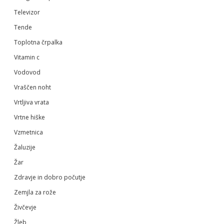
Televizor
Tende
Toplotna črpalka
Vitamin c
Vodovod
Vraščen noht
Vrtljiva vrata
Vrtne hiške
Vzmetnica
Žaluzije
Žar
Zdravje in dobro počutje
Zemjla za rože
Živčevje
Žleb