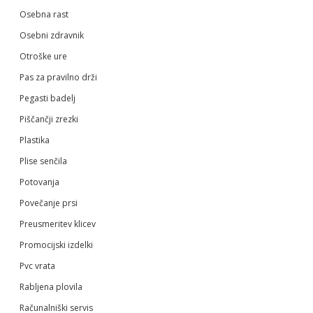
Osebna rast
Osebni zdravnik
Otroške ure
Pas za pravilno drži
Pegasti badelj
Piščančji zrezki
Plastika
Plise senčila
Potovanja
Povečanje prsi
Preusmeritev klicev
Promocijski izdelki
Pvc vrata
Rabljena plovila
Računalniški servis