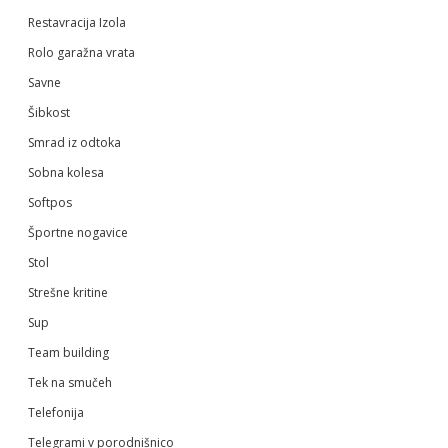
Restavracija Izola
Rolo garažna vrata
Savne
Šibkost
Smrad iz odtoka
Sobna kolesa
Softpos
Športne nogavice
Stol
Strešne kritine
Sup
Team building
Tek na smučeh
Telefonija
Telegrami v porodnišnico