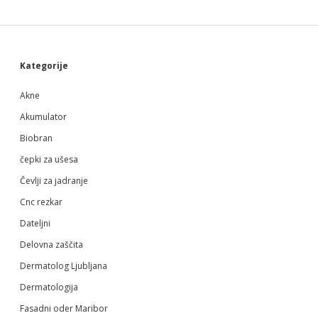
Sidebar
Kategorije
Akne
Akumulator
Biobran
čepki za ušesa
Čevlji za jadranje
Cnc rezkar
Dateljni
Delovna zaščita
Dermatolog Ljubljana
Dermatologija
Fasadni oder Maribor