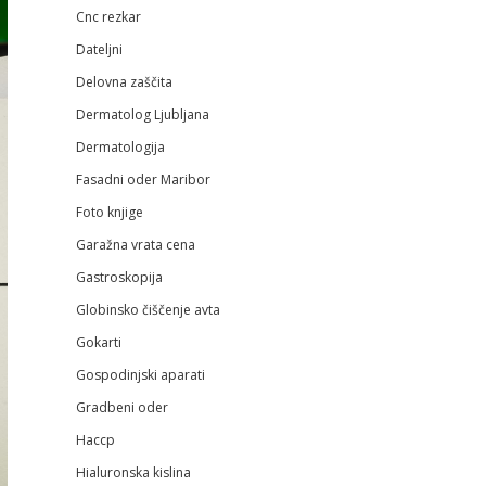
Cnc rezkar
Dateljni
Delovna zaščita
Dermatolog Ljubljana
Dermatologija
Fasadni oder Maribor
Foto knjige
Garažna vrata cena
Gastroskopija
Globinsko čiščenje avta
Gokarti
Gospodinjski aparati
Gradbeni oder
Haccp
Hialuronska kislina