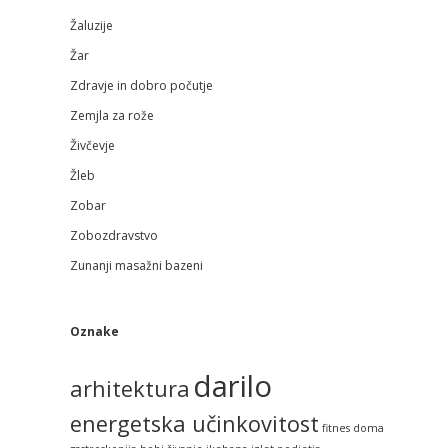
Žaluzije
Žar
Zdravje in dobro počutje
Zemjla za rože
Živčevje
Žleb
Zobar
Zobozdravstvo
Zunanji masažni bazeni
Oznake
darilo
arhitektura
energetska učinkovitost
fitnes doma