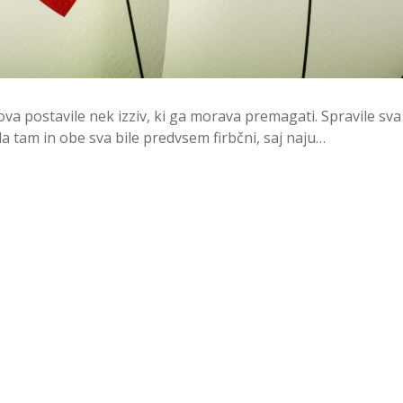
 bova postavile nek izziv, ki ga morava premagati. Spravile sva
la tam in obe sva bile predvsem firbčni, saj naju…