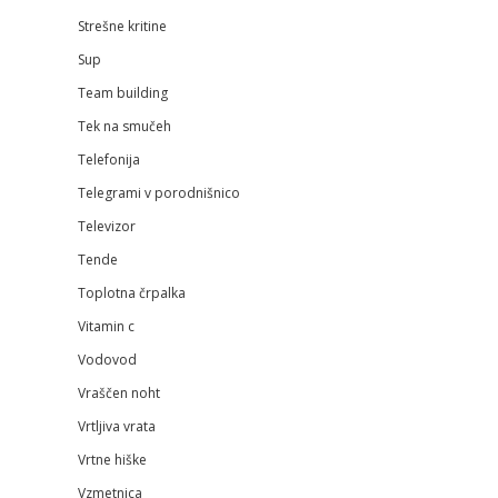
Strešne kritine
Sup
Team building
Tek na smučeh
Telefonija
Telegrami v porodnišnico
Televizor
Tende
Toplotna črpalka
Vitamin c
Vodovod
Vraščen noht
Vrtljiva vrata
Vrtne hiške
Vzmetnica