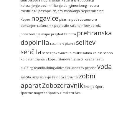
gastroskopija
hobi šivanje
ikebana
izlet podjetja
kolesarjenje pozimi
likanje
Longiness
Longines ura
medicinski postopki
Najem stanovanja
Nepremičnine
nogavice
Koper
pisarna
podedovana ura
pokvarjen računalnik
popravilo računalnikov
poroka
prehranska
povezovanje ekipe
pregled želodca
dopolnila
selitev
rastline v pisarni
senčila
servis tipkovnice in miške
sobna kolesa
sobno
kolo
stanovanje v kopru
Stanovanje za tri osebe
team
voda
building
teambuilding aktivnosti
ureditev pisarne
zobni
zaščita ušes
zdravje želodca
zdravnik
aparat
Zobozdravnik
šivanje
šport
športne nogavice
šport v zimskem času