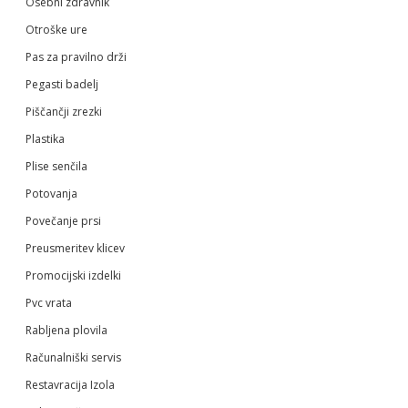
Osebni zdravnik
Otroške ure
Pas za pravilno drži
Pegasti badelj
Piščančji zrezki
Plastika
Plise senčila
Potovanja
Povečanje prsi
Preusmeritev klicev
Promocijski izdelki
Pvc vrata
Rabljena plovila
Računalniški servis
Restavracija Izola