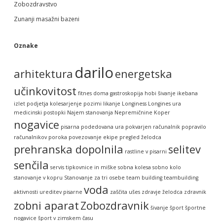
Zobozdravstvo
Zunanji masažni bazeni
Oznake
darilo
arhitektura
energetska
učinkovitost
fitnes doma
gastroskopija
hobi šivanje
ikebana
izlet podjetja
kolesarjenje pozimi
likanje
Longiness
Longines ura
medicinski postopki
Najem stanovanja
Nepremičnine Koper
nogavice
pisarna
podedovana ura
pokvarjen računalnik
popravilo
računalnikov
poroka
povezovanje ekipe
pregled želodca
prehranska dopolnila
selitev
rastline v pisarni
senčila
servis tipkovnice in miške
sobna kolesa
sobno kolo
stanovanje v kopru
Stanovanje za tri osebe
team building
teambuilding
voda
aktivnosti
ureditev pisarne
zaščita ušes
zdravje želodca
zdravnik
zobni aparat
Zobozdravnik
šivanje
šport
športne
nogavice
šport v zimskem času