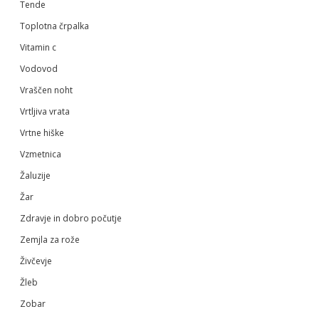
Tende
Toplotna črpalka
Vitamin c
Vodovod
Vraščen noht
Vrtljiva vrata
Vrtne hiške
Vzmetnica
Žaluzije
Žar
Zdravje in dobro počutje
Zemjla za rože
Živčevje
Žleb
Zobar