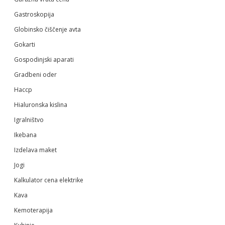
Gastroskopija
Globinsko čiščenje avta
Gokarti
Gospodinjski aparati
Gradbeni oder
Haccp
Hialuronska kislina
Igralništvo
Ikebana
Izdelava maket
Jogi
Kalkulator cena elektrike
Kava
Kemoterapija