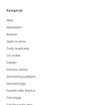
Sidebar
Kategorije
Akne
Akumulator
Biobran
čepki za ušesa
Čevlji za jadranje
Cnc rezkar
Dateljni
Delovna zaščita
Dermatolog Ljubljana
Dermatologija
Fasadni oder Maribor
Foto knjige
Garažna vrata cena