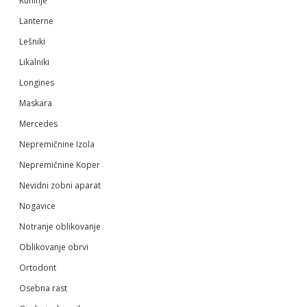
Kuhinje
Lanterne
Lešniki
Likalniki
Longines
Maskara
Mercedes
Nepremičnine Izola
Nepremičnine Koper
Nevidni zobni aparat
Nogavice
Notranje oblikovanje
Oblikovanje obrvi
Ortodont
Osebna rast