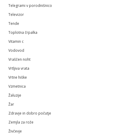
Telegrami v porodnišnico
Televizor
Tende
Toplotna črpalka
Vitamin c
Vodovod
Vraščen noht
Vrtljiva vrata
Vrtne hiške
Vzmetnica
Žaluzije
Žar
Zdravje in dobro počutje
Zemjla za rože
Živčevje