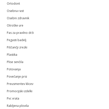
Ortodont
Osebna rast
Osebni zdravnik
Otroške ure
Pas za pravilno drži
Pegasti badelj
Piščančji zrezki
Plastika
Plise senčila
Potovanja
Povečanje prsi
Preusmeritev klicev
Promocijski izdelki
Pvc vrata
Rabljena plovila