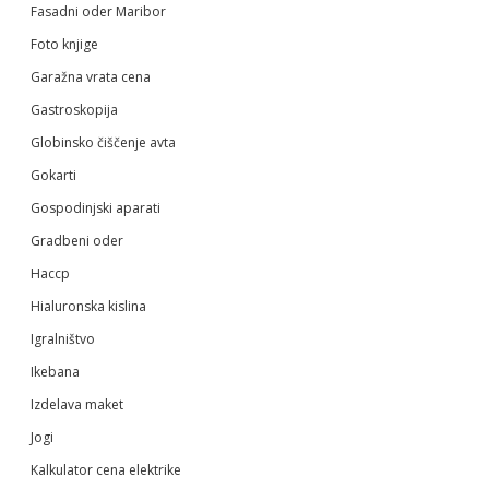
Fasadni oder Maribor
Foto knjige
Garažna vrata cena
Gastroskopija
Globinsko čiščenje avta
Gokarti
Gospodinjski aparati
Gradbeni oder
Haccp
Hialuronska kislina
Igralništvo
Ikebana
Izdelava maket
Jogi
Kalkulator cena elektrike