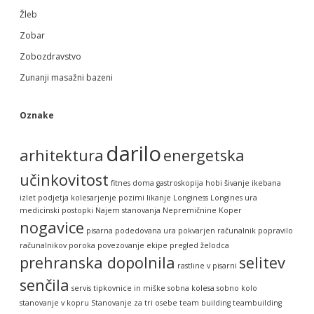
Žleb
Zobar
Zobozdravstvo
Zunanji masažni bazeni
Oznake
darilo
arhitektura
energetska
učinkovitost
fitnes doma
gastroskopija
hobi šivanje
ikebana
izlet podjetja
kolesarjenje pozimi
likanje
Longiness
Longines ura
medicinski postopki
Najem stanovanja
Nepremičnine Koper
nogavice
pisarna
podedovana ura
pokvarjen računalnik
popravilo
računalnikov
poroka
povezovanje ekipe
pregled želodca
prehranska dopolnila
selitev
rastline v pisarni
senčila
servis tipkovnice in miške
sobna kolesa
sobno kolo
stanovanje v kopru
Stanovanje za tri osebe
team building
teambuilding