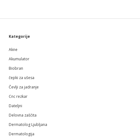
Sidebar
Kategorije
Akne
Akumulator
Biobran
čepki za ušesa
Čevlji za jadranje
Cnc rezkar
Dateljni
Delovna zaščita
Dermatolog Ljubljana
Dermatologija