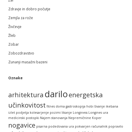
Žar
Zdravje in dobro počutje
Zemjla za rože
Živčevje
Žleb
Zobar
Zobozdravstvo
Zunanji masažni bazeni
Oznake
darilo
arhitektura
energetska
učinkovitost
fitnes doma
gastroskopija
hobi šivanje
ikebana
izlet podjetja
kolesarjenje pozimi
likanje
Longiness
Longines ura
medicinski postopki
Najem stanovanja
Nepremičnine Koper
nogavice
pisarna
podedovana ura
pokvarjen računalnik
popravilo