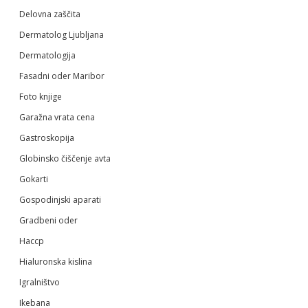
Delovna zaščita
Dermatolog Ljubljana
Dermatologija
Fasadni oder Maribor
Foto knjige
Garažna vrata cena
Gastroskopija
Globinsko čiščenje avta
Gokarti
Gospodinjski aparati
Gradbeni oder
Haccp
Hialuronska kislina
Igralništvo
Ikebana