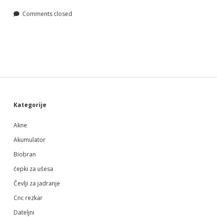
Comments closed
Sidebar
Kategorije
Akne
Akumulator
Biobran
čepki za ušesa
Čevlji za jadranje
Cnc rezkar
Dateljni