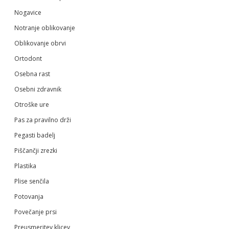
Nogavice
Notranje oblikovanje
Oblikovanje obrvi
Ortodont
Osebna rast
Osebni zdravnik
Otroške ure
Pas za pravilno drži
Pegasti badelj
Piščančji zrezki
Plastika
Plise senčila
Potovanja
Povečanje prsi
Preusmeritev klicev