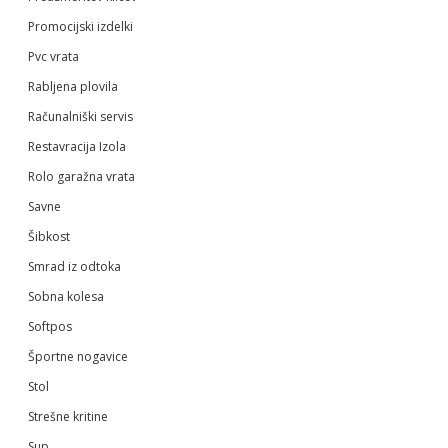
Promocijski izdelki
Pvc vrata
Rabljena plovila
Računalniški servis
Restavracija Izola
Rolo garažna vrata
Savne
Šibkost
Smrad iz odtoka
Sobna kolesa
Softpos
Športne nogavice
Stol
Strešne kritine
Sup