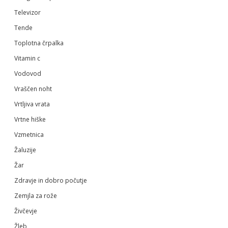
Televizor
Tende
Toplotna črpalka
Vitamin c
Vodovod
Vraščen noht
Vrtljiva vrata
Vrtne hiške
Vzmetnica
Žaluzije
Žar
Zdravje in dobro počutje
Zemjla za rože
Živčevje
Žleb