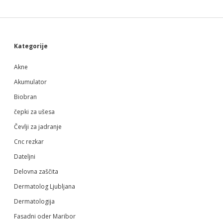
Sidebar
Kategorije
Akne
Akumulator
Biobran
čepki za ušesa
Čevlji za jadranje
Cnc rezkar
Dateljni
Delovna zaščita
Dermatolog Ljubljana
Dermatologija
Fasadni oder Maribor