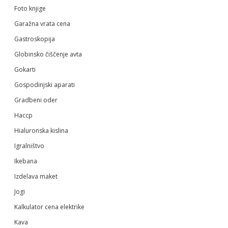
Foto knjige
Garažna vrata cena
Gastroskopija
Globinsko čiščenje avta
Gokarti
Gospodinjski aparati
Gradbeni oder
Haccp
Hialuronska kislina
Igralništvo
Ikebana
Izdelava maket
Jogi
Kalkulator cena elektrike
Kava