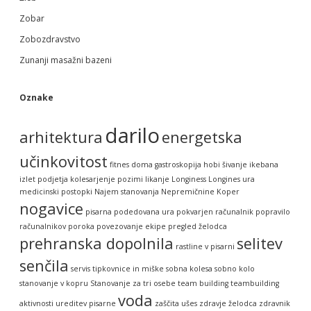
Zobar
Zobozdravstvo
Zunanji masažni bazeni
Oznake
darilo
arhitektura
energetska
učinkovitost
fitnes doma
gastroskopija
hobi šivanje
ikebana
izlet podjetja
kolesarjenje pozimi
likanje
Longiness
Longines ura
medicinski postopki
Najem stanovanja
Nepremičnine Koper
nogavice
pisarna
podedovana ura
pokvarjen računalnik
popravilo
računalnikov
poroka
povezovanje ekipe
pregled želodca
prehranska dopolnila
selitev
rastline v pisarni
senčila
servis tipkovnice in miške
sobna kolesa
sobno kolo
stanovanje v kopru
Stanovanje za tri osebe
team building
teambuilding
voda
aktivnosti
ureditev pisarne
zaščita ušes
zdravje želodca
zdravnik