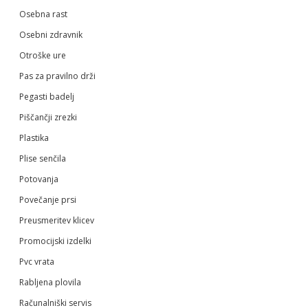
Osebna rast
Osebni zdravnik
Otroške ure
Pas za pravilno drži
Pegasti badelj
Piščančji zrezki
Plastika
Plise senčila
Potovanja
Povečanje prsi
Preusmeritev klicev
Promocijski izdelki
Pvc vrata
Rabljena plovila
Računalniški servis