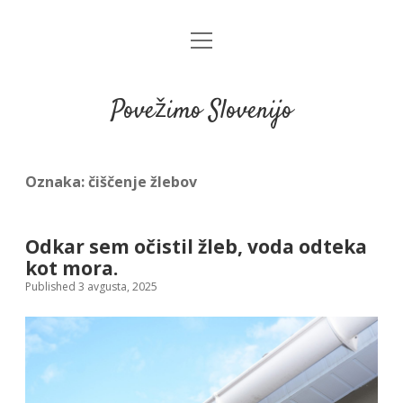
open
menu
Povežimo Slovenijo
Oznaka:
čiščenje žlebov
Odkar sem očistil žleb, voda odteka
kot mora.
Published 3 avgusta, 2025