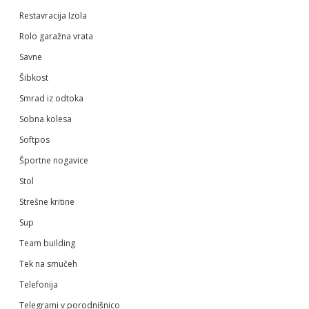
Restavracija Izola
Rolo garažna vrata
Savne
Šibkost
Smrad iz odtoka
Sobna kolesa
Softpos
Športne nogavice
Stol
Strešne kritine
Sup
Team building
Tek na smučeh
Telefonija
Telegrami v porodnišnico