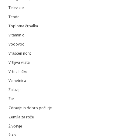
Televizor
Tende
Toplotna črpalka
Vitamin c
Vodovod
Vraščen noht
Vrtljiva vrata
Vrtne hiške
Vzmetnica
Žaluzije
Žar
Zdravje in dobro počutje
Zemjla za rože
Živčevje
Žleb