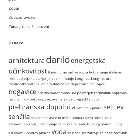
Zobar
Zobozdravstvo
Zunanji masažni bazeni
Oznake
darilo
arhitektura
energetska
učinkovitost
fitnes doma
gastroskopija
hobi šivanje
ikebana
izlet podjetja
kolesarjenje pozimi
likanje
Longiness
Longines ura
medicinski postopki
Najem stanovanja
Nepremičnine Koper
nogavice
pisarna
podedovana ura
pokvarjen računalnik
popravilo
računalnikov
poroka
povezovanje ekipe
pregled želodca
prehranska dopolnila
selitev
rastline v pisarni
senčila
servis tipkovnice in miške
sobna kolesa
sobno kolo
stanovanje v kopru
Stanovanje za tri osebe
team building
teambuilding
voda
aktivnosti
ureditev pisarne
zaščita ušes
zdravje želodca
zdravnik