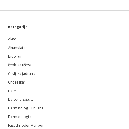
Sidebar
Kategorije
Akne
Akumulator
Biobran
čepki za ušesa
Čevlji za jadranje
Cnc rezkar
Dateljni
Delovna zaščita
Dermatolog Ljubljana
Dermatologija
Fasadni oder Maribor