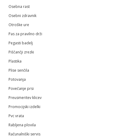
Osebna rast
Osebni zdravnik
Otroške ure
Pas za pravilno drži
Pegasti badelj
Piščančji zrezki
Plastika
Plise senčila
Potovanja
Povečanje prsi
Preusmeritev klicev
Promocijski izdelki
Pvc vrata
Rabljena plovila
Računalniški servis