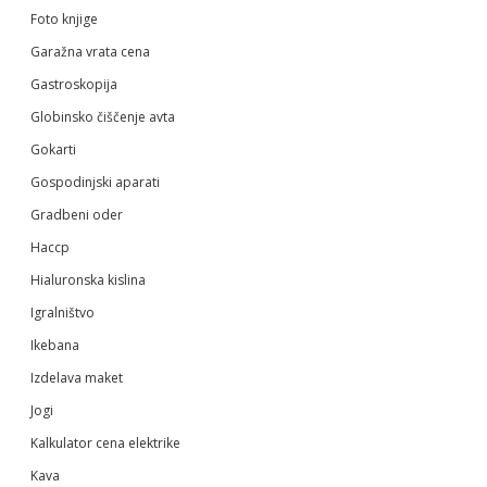
Foto knjige
Garažna vrata cena
Gastroskopija
Globinsko čiščenje avta
Gokarti
Gospodinjski aparati
Gradbeni oder
Haccp
Hialuronska kislina
Igralništvo
Ikebana
Izdelava maket
Jogi
Kalkulator cena elektrike
Kava