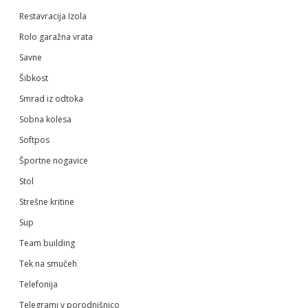
Restavracija Izola
Rolo garažna vrata
Savne
Šibkost
Smrad iz odtoka
Sobna kolesa
Softpos
Športne nogavice
Stol
Strešne kritine
Sup
Team building
Tek na smučeh
Telefonija
Telegrami v porodnišnico