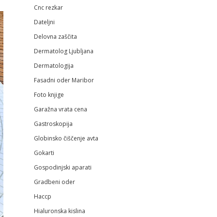
Cnc rezkar
Dateljni
Delovna zaščita
Dermatolog Ljubljana
Dermatologija
Fasadni oder Maribor
Foto knjige
Garažna vrata cena
Gastroskopija
Globinsko čiščenje avta
Gokarti
Gospodinjski aparati
Gradbeni oder
Haccp
Hialuronska kislina