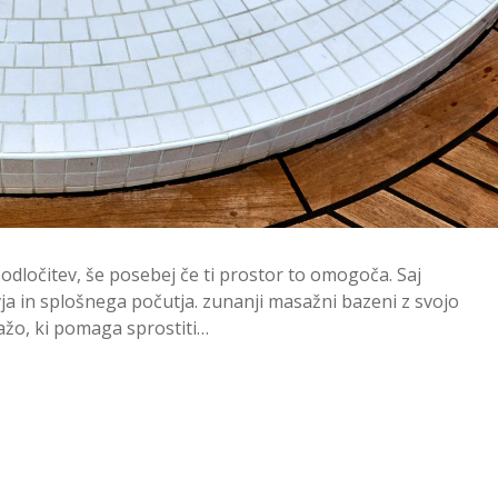
odločitev, še posebej če ti prostor to omogoča. Saj
vja in splošnega počutja. zunanji masažni bazeni z svojo
ažo, ki pomaga sprostiti…