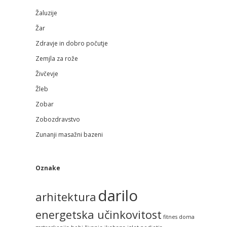
Žaluzije
Žar
Zdravje in dobro počutje
Zemjla za rože
Živčevje
Žleb
Zobar
Zobozdravstvo
Zunanji masažni bazeni
Oznake
darilo
arhitektura
energetska učinkovitost
fitnes doma