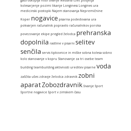
gastroskopija
hobi šivanje
ikebana
izlet podjetja
kolesarjenje pozimi
likanje
Longiness
Longines ura
medicinski postopki
Najem stanovanja
Nepremičnine
nogavice
Koper
pisarna
podedovana ura
pokvarjen računalnik
popravilo računalnikov
poroka
prehranska
povezovanje ekipe
pregled želodca
dopolnila
selitev
rastline v pisarni
senčila
servis tipkovnice in miške
sobna kolesa
sobno
kolo
stanovanje v kopru
Stanovanje za tri osebe
team
voda
building
teambuilding aktivnosti
ureditev pisarne
zobni
zaščita ušes
zdravje želodca
zdravnik
aparat
Zobozdravnik
šivanje
šport
športne nogavice
šport v zimskem času