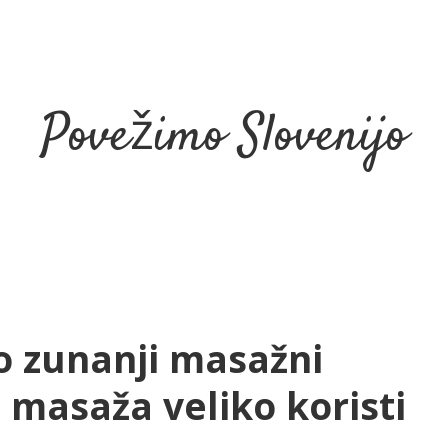
Povežimo Slovenijo
o zunanji masažni
o masaža veliko koristi