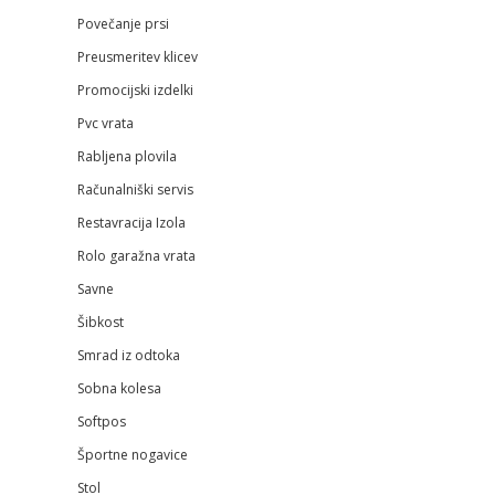
Povečanje prsi
Preusmeritev klicev
Promocijski izdelki
Pvc vrata
Rabljena plovila
Računalniški servis
Restavracija Izola
Rolo garažna vrata
Savne
Šibkost
Smrad iz odtoka
Sobna kolesa
Softpos
Športne nogavice
Stol