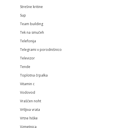
Strešne kritine
Sup
Team building
Tek na smučeh
Telefonija
Telegrami v porodnišnico
Televizor
Tende
Toplotna črpalka
Vitamin c
Vodovod
Vraščen noht
Vrtljiva vrata
Vrtne hiške
Vzmetnica