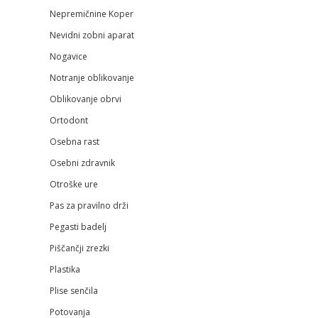
Nepremičnine Koper
Nevidni zobni aparat
Nogavice
Notranje oblikovanje
Oblikovanje obrvi
Ortodont
Osebna rast
Osebni zdravnik
Otroške ure
Pas za pravilno drži
Pegasti badelj
Piščančji zrezki
Plastika
Plise senčila
Potovanja