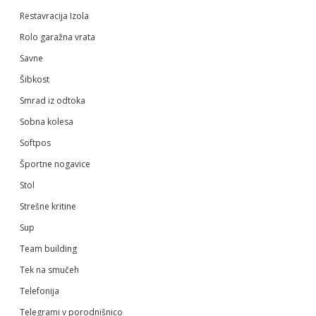
Restavracija Izola
Rolo garažna vrata
Savne
Šibkost
Smrad iz odtoka
Sobna kolesa
Softpos
Športne nogavice
Stol
Strešne kritine
Sup
Team building
Tek na smučeh
Telefonija
Telegrami v porodnišnico