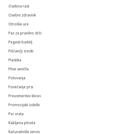
Osebna rast
Osebni zdravnik
Otroške ure
Pas za pravilno drži
Pegasti badelj
Piščančji zrezki
Plastika
Plise senčila
Potovanja
Povečanje prsi
Preusmeritev klicev
Promocijski izdelki
Pvc vrata
Rabljena plovila
Računalniški servis