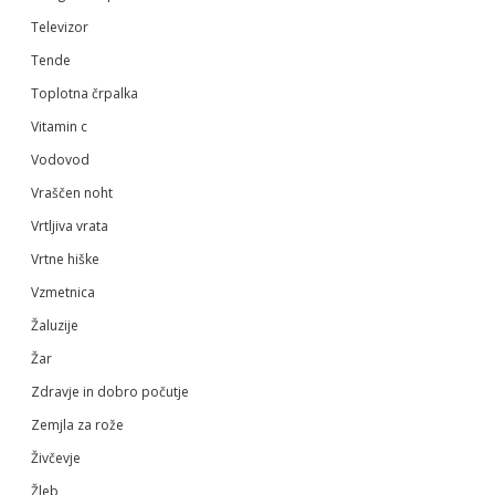
Televizor
Tende
Toplotna črpalka
Vitamin c
Vodovod
Vraščen noht
Vrtljiva vrata
Vrtne hiške
Vzmetnica
Žaluzije
Žar
Zdravje in dobro počutje
Zemjla za rože
Živčevje
Žleb