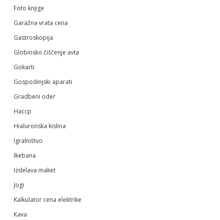
Foto knjige
Garažna vrata cena
Gastroskopija
Globinsko čiščenje avta
Gokarti
Gospodinjski aparati
Gradbeni oder
Haccp
Hialuronska kislina
Igralništvo
Ikebana
Izdelava maket
Jogi
Kalkulator cena elektrike
Kava