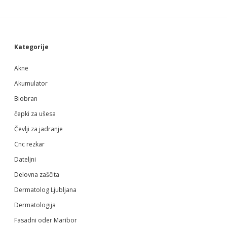
Sidebar
Kategorije
Akne
Akumulator
Biobran
čepki za ušesa
Čevlji za jadranje
Cnc rezkar
Dateljni
Delovna zaščita
Dermatolog Ljubljana
Dermatologija
Fasadni oder Maribor