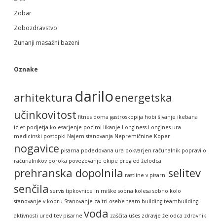
Zobar
Zobozdravstvo
Zunanji masažni bazeni
Oznake
darilo
arhitektura
energetska
učinkovitost
fitnes doma
gastroskopija
hobi šivanje
ikebana
izlet podjetja
kolesarjenje pozimi
likanje
Longiness
Longines ura
medicinski postopki
Najem stanovanja
Nepremičnine Koper
nogavice
pisarna
podedovana ura
pokvarjen računalnik
popravilo
računalnikov
poroka
povezovanje ekipe
pregled želodca
prehranska dopolnila
selitev
rastline v pisarni
senčila
servis tipkovnice in miške
sobna kolesa
sobno kolo
stanovanje v kopru
Stanovanje za tri osebe
team building
teambuilding
voda
aktivnosti
ureditev pisarne
zaščita ušes
zdravje želodca
zdravnik