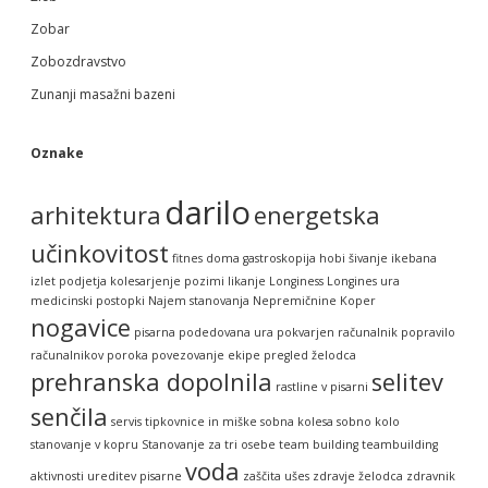
Zobar
Zobozdravstvo
Zunanji masažni bazeni
Oznake
darilo
arhitektura
energetska
učinkovitost
fitnes doma
gastroskopija
hobi šivanje
ikebana
izlet podjetja
kolesarjenje pozimi
likanje
Longiness
Longines ura
medicinski postopki
Najem stanovanja
Nepremičnine Koper
nogavice
pisarna
podedovana ura
pokvarjen računalnik
popravilo
računalnikov
poroka
povezovanje ekipe
pregled želodca
prehranska dopolnila
selitev
rastline v pisarni
senčila
servis tipkovnice in miške
sobna kolesa
sobno kolo
stanovanje v kopru
Stanovanje za tri osebe
team building
teambuilding
voda
aktivnosti
ureditev pisarne
zaščita ušes
zdravje želodca
zdravnik