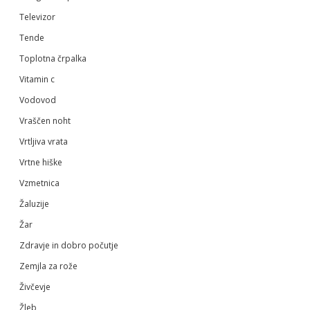
Televizor
Tende
Toplotna črpalka
Vitamin c
Vodovod
Vraščen noht
Vrtljiva vrata
Vrtne hiške
Vzmetnica
Žaluzije
Žar
Zdravje in dobro počutje
Zemjla za rože
Živčevje
Žleb