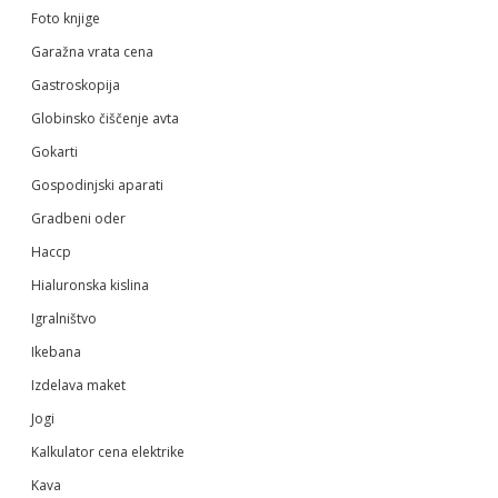
Foto knjige
Garažna vrata cena
Gastroskopija
Globinsko čiščenje avta
Gokarti
Gospodinjski aparati
Gradbeni oder
Haccp
Hialuronska kislina
Igralništvo
Ikebana
Izdelava maket
Jogi
Kalkulator cena elektrike
Kava