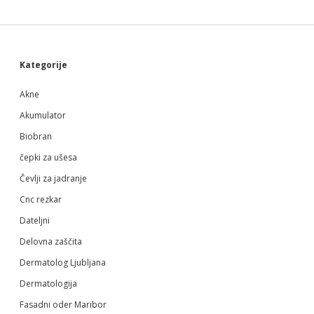
Sidebar
Kategorije
Akne
Akumulator
Biobran
čepki za ušesa
Čevlji za jadranje
Cnc rezkar
Dateljni
Delovna zaščita
Dermatolog Ljubljana
Dermatologija
Fasadni oder Maribor