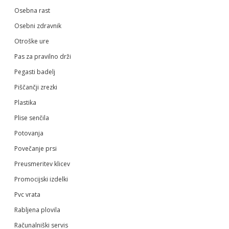
Osebna rast
Osebni zdravnik
Otroške ure
Pas za pravilno drži
Pegasti badelj
Piščančji zrezki
Plastika
Plise senčila
Potovanja
Povečanje prsi
Preusmeritev klicev
Promocijski izdelki
Pvc vrata
Rabljena plovila
Računalniški servis