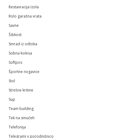
Restavracija Izola
Rolo garažna vrata
Savne
Šibkost
Smrad iz odtoka
Sobna kolesa
Softpos
Športne nogavice
Stol
Strešne kritine
Sup
Team building
Tek na smučeh
Telefonija
Telegrami v porodnišnico