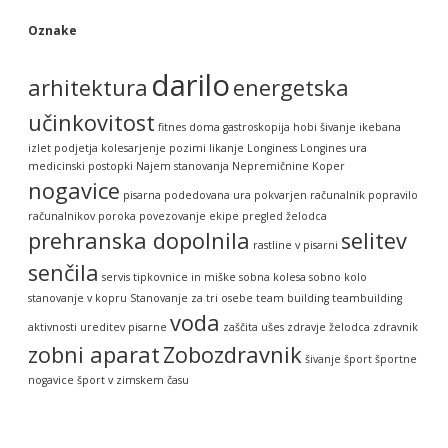
Oznake
darilo
arhitektura
energetska
učinkovitost
fitnes doma
gastroskopija
hobi šivanje
ikebana
izlet podjetja
kolesarjenje pozimi
likanje
Longiness
Longines ura
medicinski postopki
Najem stanovanja
Nepremičnine Koper
nogavice
pisarna
podedovana ura
pokvarjen računalnik
popravilo
računalnikov
poroka
povezovanje ekipe
pregled želodca
prehranska dopolnila
selitev
rastline v pisarni
senčila
servis tipkovnice in miške
sobna kolesa
sobno kolo
stanovanje v kopru
Stanovanje za tri osebe
team building
teambuilding
voda
aktivnosti
ureditev pisarne
zaščita ušes
zdravje želodca
zdravnik
zobni aparat
Zobozdravnik
šivanje
šport
športne
nogavice
šport v zimskem času