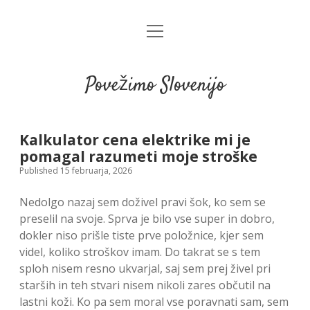
open
menu
Povežimo Slovenijo
Kalkulator cena elektrike mi je
pomagal razumeti moje stroške
Published 15 februarja, 2026
Nedolgo nazaj sem doživel pravi šok, ko sem se
preselil na svoje. Sprva je bilo vse super in dobro,
dokler niso prišle tiste prve položnice, kjer sem
videl, koliko stroškov imam. Do takrat se s tem
sploh nisem resno ukvarjal, saj sem prej živel pri
starših in teh stvari nisem nikoli zares občutil na
lastni koži. Ko pa sem moral vse poravnati sam, sem