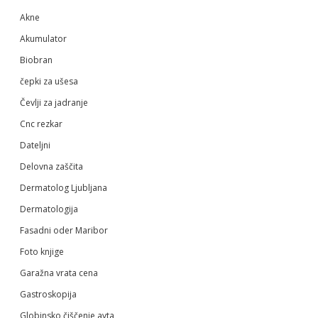
Akne
Akumulator
Biobran
čepki za ušesa
Čevlji za jadranje
Cnc rezkar
Dateljni
Delovna zaščita
Dermatolog Ljubljana
Dermatologija
Fasadni oder Maribor
Foto knjige
Garažna vrata cena
Gastroskopija
Globinsko čiščenje avta