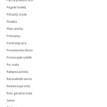
Pas za pravilno drži
Pegasti badelj
Piščančji zrezki
Plastika
Plise senčila
Potovanja
Povečanje prsi
Preusmeritev klicev
Promocijski izdelki
Pvc vrata
Rabljena plovila
Računalniški servis
Restavracija Izola
Rolo garažna vrata
Savne