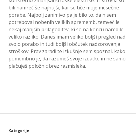
konkretno zmanjšal stroške elektrike. Ti stroški so
bili namreč še najhujši, kar se tiče moje mesečne
porabe. Najbolj zanimivo pa je bilo to, da nisem
potreboval nobenih velikih sprememb, temveč le
nekaj manjših prilagoditev, ki so na koncu naredile
veliko razliko. Danes imam veliko boljši pregled nad
svojo porabo in tudi boljši občutek nadzorovanja
stroškov. Prav zaradi te izkušnje sem spoznal, kako
pomembno je, da razumeš svoje izdatke in ne samo
plačuješ položnic brez razmisleka.
Sidebar
Kategorije