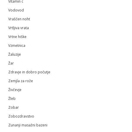
Vitamin c
Vodovod
Vraščen noht
Vrtljiva vrata
Vrtne hiške
Vzmetnica
Žaluzije
Žar
Zdravje in dobro počutje
Zemjla za rože
Živčevje
Žleb
Zobar
Zobozdravstvo
Zunanji masažni bazeni