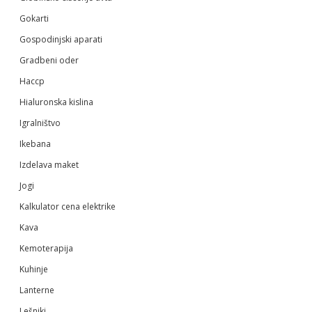
Gokarti
Gospodinjski aparati
Gradbeni oder
Haccp
Hialuronska kislina
Igralništvo
Ikebana
Izdelava maket
Jogi
Kalkulator cena elektrike
Kava
Kemoterapija
Kuhinje
Lanterne
Lešniki