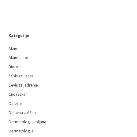
Sidebar
Kategorije
Akne
Akumulator
Biobran
čepki za ušesa
Čevlji za jadranje
Cnc rezkar
Dateljni
Delovna zaščita
Dermatolog Ljubljana
Dermatologija