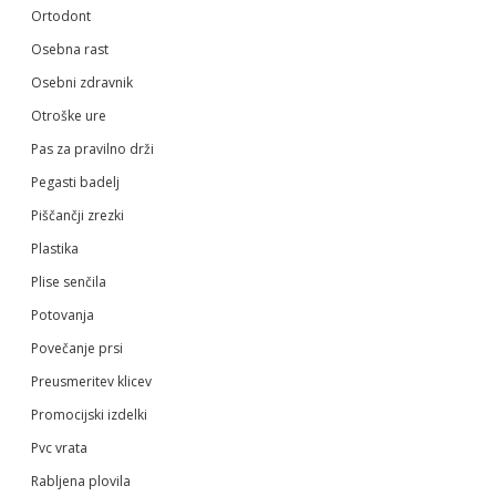
Ortodont
Osebna rast
Osebni zdravnik
Otroške ure
Pas za pravilno drži
Pegasti badelj
Piščančji zrezki
Plastika
Plise senčila
Potovanja
Povečanje prsi
Preusmeritev klicev
Promocijski izdelki
Pvc vrata
Rabljena plovila