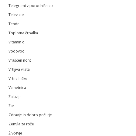
Telegrami v porodnišnico
Televizor
Tende
Toplotna črpalka
Vitamin c
Vodovod
Vraščen noht
Vrtljiva vrata
Vrtne hiške
Vzmetnica
Žaluzije
Žar
Zdravje in dobro počutje
Zemjla za rože
Živčevje