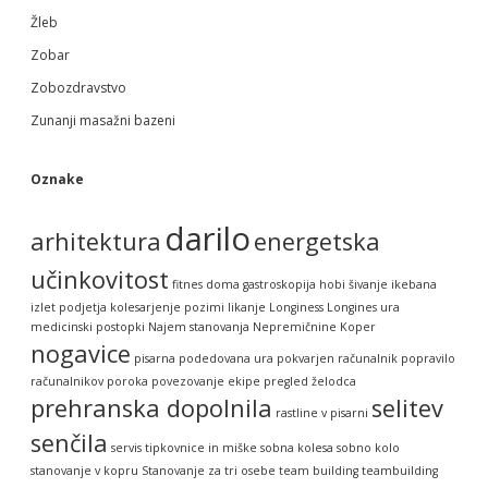
Žleb
Zobar
Zobozdravstvo
Zunanji masažni bazeni
Oznake
darilo
arhitektura
energetska
učinkovitost
fitnes doma
gastroskopija
hobi šivanje
ikebana
izlet podjetja
kolesarjenje pozimi
likanje
Longiness
Longines ura
medicinski postopki
Najem stanovanja
Nepremičnine Koper
nogavice
pisarna
podedovana ura
pokvarjen računalnik
popravilo
računalnikov
poroka
povezovanje ekipe
pregled želodca
prehranska dopolnila
selitev
rastline v pisarni
senčila
servis tipkovnice in miške
sobna kolesa
sobno kolo
stanovanje v kopru
Stanovanje za tri osebe
team building
teambuilding