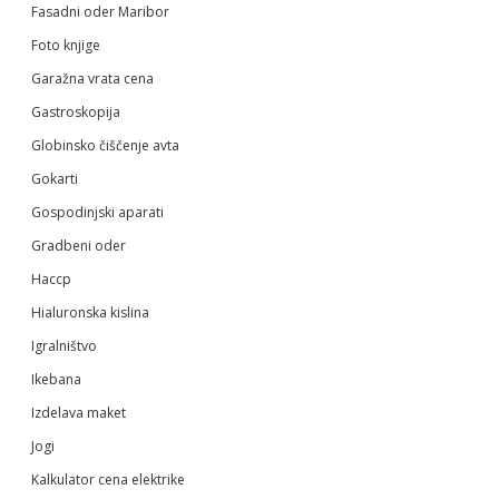
Fasadni oder Maribor
Foto knjige
Garažna vrata cena
Gastroskopija
Globinsko čiščenje avta
Gokarti
Gospodinjski aparati
Gradbeni oder
Haccp
Hialuronska kislina
Igralništvo
Ikebana
Izdelava maket
Jogi
Kalkulator cena elektrike