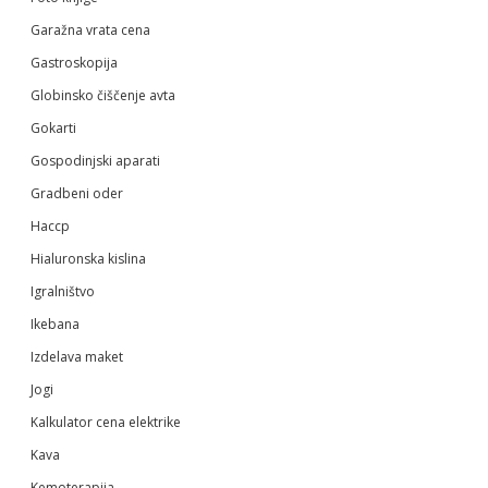
Garažna vrata cena
Gastroskopija
Globinsko čiščenje avta
Gokarti
Gospodinjski aparati
Gradbeni oder
Haccp
Hialuronska kislina
Igralništvo
Ikebana
Izdelava maket
Jogi
Kalkulator cena elektrike
Kava
Kemoterapija