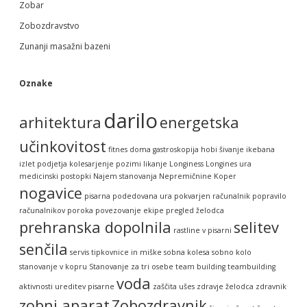
Zobar
Zobozdravstvo
Zunanji masažni bazeni
Oznake
darilo
arhitektura
energetska
učinkovitost
fitnes doma
gastroskopija
hobi šivanje
ikebana
izlet podjetja
kolesarjenje pozimi
likanje
Longiness
Longines ura
medicinski postopki
Najem stanovanja
Nepremičnine Koper
nogavice
pisarna
podedovana ura
pokvarjen računalnik
popravilo
računalnikov
poroka
povezovanje ekipe
pregled želodca
prehranska dopolnila
selitev
rastline v pisarni
senčila
servis tipkovnice in miške
sobna kolesa
sobno kolo
stanovanje v kopru
Stanovanje za tri osebe
team building
teambuilding
voda
aktivnosti
ureditev pisarne
zaščita ušes
zdravje želodca
zdravnik
zobni aparat
Zobozdravnik