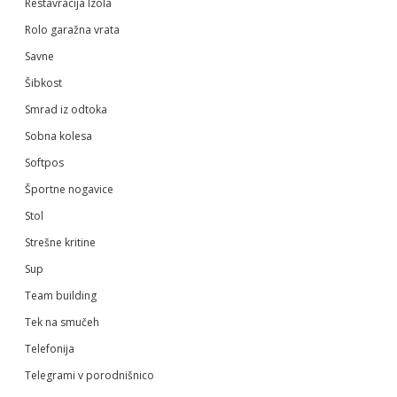
Restavracija Izola
Rolo garažna vrata
Savne
Šibkost
Smrad iz odtoka
Sobna kolesa
Softpos
Športne nogavice
Stol
Strešne kritine
Sup
Team building
Tek na smučeh
Telefonija
Telegrami v porodnišnico