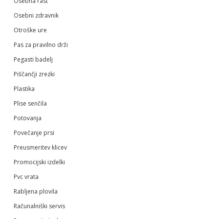
Osebna rast
Osebni zdravnik
Otroške ure
Pas za pravilno drži
Pegasti badelj
Piščančji zrezki
Plastika
Plise senčila
Potovanja
Povečanje prsi
Preusmeritev klicev
Promocijski izdelki
Pvc vrata
Rabljena plovila
Računalniški servis