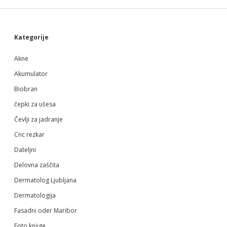
Sidebar
Kategorije
Akne
Akumulator
Biobran
čepki za ušesa
Čevlji za jadranje
Cnc rezkar
Dateljni
Delovna zaščita
Dermatolog Ljubljana
Dermatologija
Fasadni oder Maribor
Foto knjige