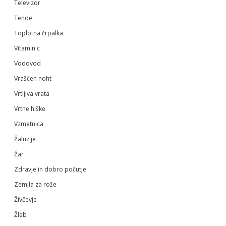
Televizor
Tende
Toplotna črpalka
Vitamin c
Vodovod
Vraščen noht
Vrtljiva vrata
Vrtne hiške
Vzmetnica
Žaluzije
Žar
Zdravje in dobro počutje
Zemjla za rože
Živčevje
Žleb