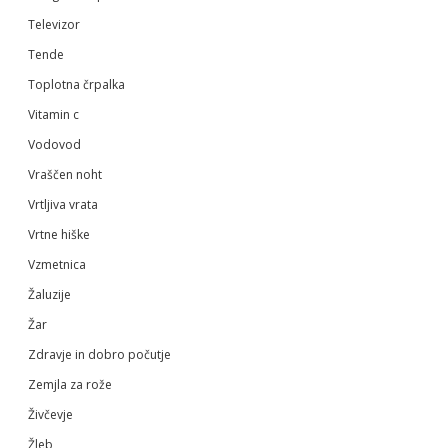
Televizor
Tende
Toplotna črpalka
Vitamin c
Vodovod
Vraščen noht
Vrtljiva vrata
Vrtne hiške
Vzmetnica
Žaluzije
Žar
Zdravje in dobro počutje
Zemjla za rože
Živčevje
Žleb