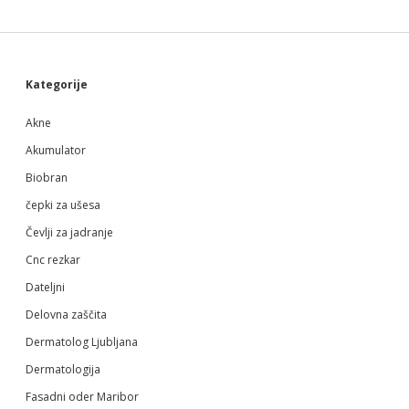
Sidebar
Kategorije
Akne
Akumulator
Biobran
čepki za ušesa
Čevlji za jadranje
Cnc rezkar
Dateljni
Delovna zaščita
Dermatolog Ljubljana
Dermatologija
Fasadni oder Maribor