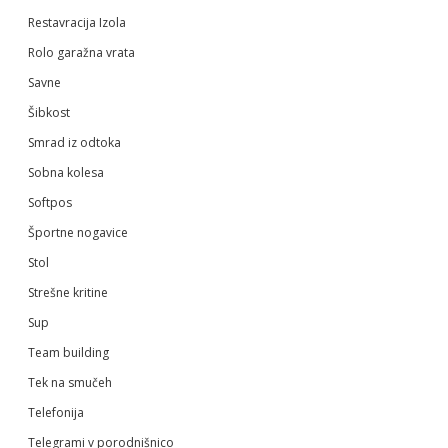
Restavracija Izola
Rolo garažna vrata
Savne
Šibkost
Smrad iz odtoka
Sobna kolesa
Softpos
Športne nogavice
Stol
Strešne kritine
Sup
Team building
Tek na smučeh
Telefonija
Telegrami v porodnišnico