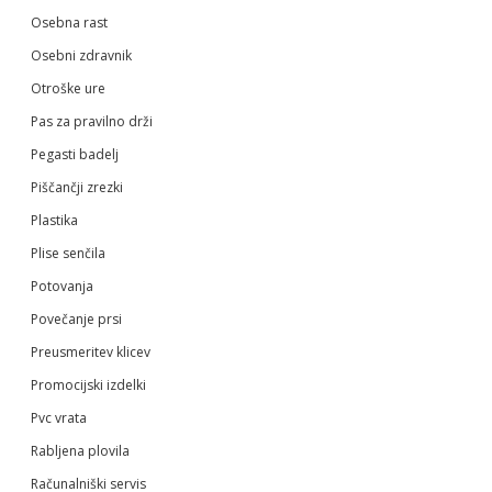
Osebna rast
Osebni zdravnik
Otroške ure
Pas za pravilno drži
Pegasti badelj
Piščančji zrezki
Plastika
Plise senčila
Potovanja
Povečanje prsi
Preusmeritev klicev
Promocijski izdelki
Pvc vrata
Rabljena plovila
Računalniški servis