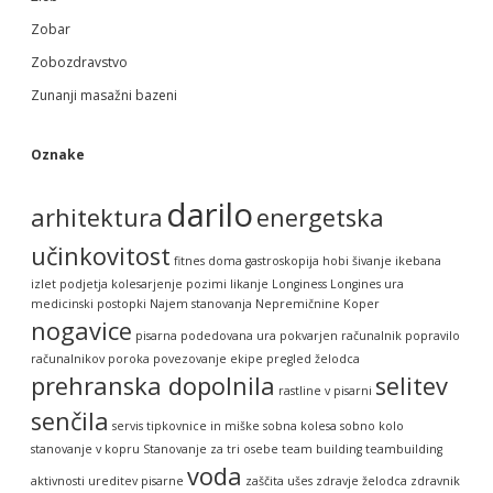
Zobar
Zobozdravstvo
Zunanji masažni bazeni
Oznake
darilo
arhitektura
energetska
učinkovitost
fitnes doma
gastroskopija
hobi šivanje
ikebana
izlet podjetja
kolesarjenje pozimi
likanje
Longiness
Longines ura
medicinski postopki
Najem stanovanja
Nepremičnine Koper
nogavice
pisarna
podedovana ura
pokvarjen računalnik
popravilo
računalnikov
poroka
povezovanje ekipe
pregled želodca
prehranska dopolnila
selitev
rastline v pisarni
senčila
servis tipkovnice in miške
sobna kolesa
sobno kolo
stanovanje v kopru
Stanovanje za tri osebe
team building
teambuilding
voda
aktivnosti
ureditev pisarne
zaščita ušes
zdravje želodca
zdravnik