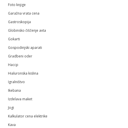
Foto knjige
Garažna vrata cena
Gastroskopija
Globinsko čiščenje avta
Gokarti
Gospodinjski aparati
Gradbeni oder
Haccp
Hialuronska kislina
Igralništvo
Ikebana
Izdelava maket
Jogi
Kalkulator cena elektrike
Kava