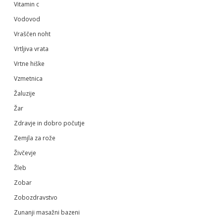
Vitamin c
Vodovod
Vraščen noht
Vrtljiva vrata
Vrtne hiške
Vzmetnica
Žaluzije
Žar
Zdravje in dobro počutje
Zemjla za rože
Živčevje
Žleb
Zobar
Zobozdravstvo
Zunanji masažni bazeni