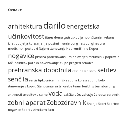
Oznake
darilo
arhitektura
energetska
učinkovitost
fitnes doma
gastroskopija
hobi šivanje
ikebana
izlet podjetja
kolesarjenje pozimi
likanje
Longiness
Longines ura
medicinski postopki
Najem stanovanja
Nepremičnine Koper
nogavice
pisarna
podedovana ura
pokvarjen računalnik
popravilo
računalnikov
poroka
povezovanje ekipe
pregled želodca
prehranska dopolnila
selitev
rastline v pisarni
senčila
servis tipkovnice in miške
sobna kolesa
sobno kolo
stanovanje v kopru
Stanovanje za tri osebe
team building
teambuilding
voda
aktivnosti
ureditev pisarne
zaščita ušes
zdravje želodca
zdravnik
zobni aparat
Zobozdravnik
šivanje
šport
športne
nogavice
šport v zimskem času