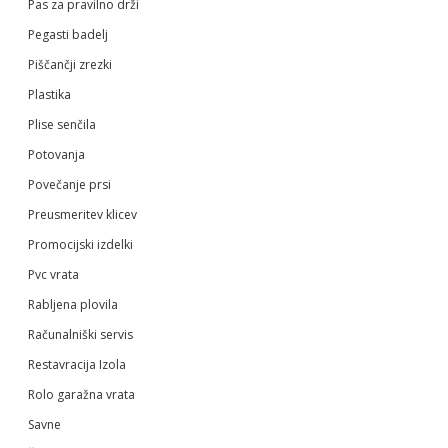
Pas za pravilno drži
Pegasti badelj
Piščančji zrezki
Plastika
Plise senčila
Potovanja
Povečanje prsi
Preusmeritev klicev
Promocijski izdelki
Pvc vrata
Rabljena plovila
Računalniški servis
Restavracija Izola
Rolo garažna vrata
Savne