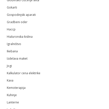
Globinsko čiščenje avta
Gokarti
Gospodinjski aparati
Gradbeni oder
Haccp
Hialuronska kislina
Igralništvo
Ikebana
Izdelava maket
Jogi
Kalkulator cena elektrike
Kava
Kemoterapija
Kuhinje
Lanterne