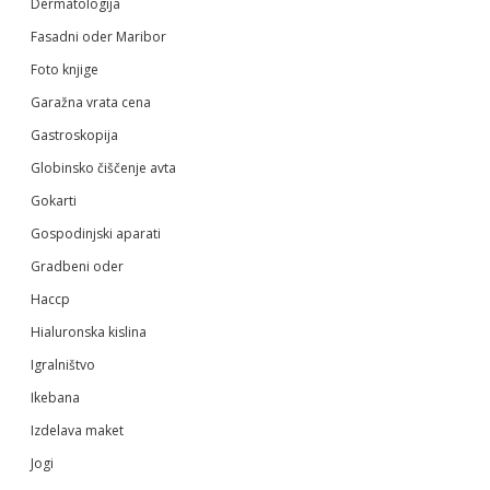
Dermatologija
Fasadni oder Maribor
Foto knjige
Garažna vrata cena
Gastroskopija
Globinsko čiščenje avta
Gokarti
Gospodinjski aparati
Gradbeni oder
Haccp
Hialuronska kislina
Igralništvo
Ikebana
Izdelava maket
Jogi