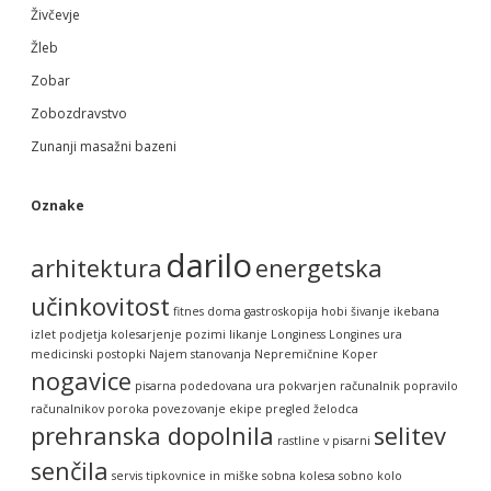
Živčevje
Žleb
Zobar
Zobozdravstvo
Zunanji masažni bazeni
Oznake
darilo
arhitektura
energetska
učinkovitost
fitnes doma
gastroskopija
hobi šivanje
ikebana
izlet podjetja
kolesarjenje pozimi
likanje
Longiness
Longines ura
medicinski postopki
Najem stanovanja
Nepremičnine Koper
nogavice
pisarna
podedovana ura
pokvarjen računalnik
popravilo
računalnikov
poroka
povezovanje ekipe
pregled želodca
prehranska dopolnila
selitev
rastline v pisarni
senčila
servis tipkovnice in miške
sobna kolesa
sobno kolo