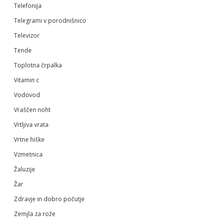
Telefonija
Telegrami v porodnišnico
Televizor
Tende
Toplotna črpalka
Vitamin c
Vodovod
Vraščen noht
Vrtljiva vrata
Vrtne hiške
Vzmetnica
Žaluzije
Žar
Zdravje in dobro počutje
Zemjla za rože