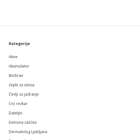
Sidebar
Kategorije
Akne
Akumulator
Biobran
čepki za ušesa
Čevlji za jadranje
Cnc rezkar
Dateljni
Delovna zaščita
Dermatolog Ljubljana