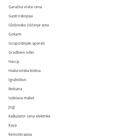
Garažna vrata cena
Gastroskopija
Globinsko čiščenje avta
Gokarti
Gospodinjski aparati
Gradbeni oder
Haccp
Hialuronska kislina
Igralništvo
Ikebana
Izdelava maket
Jogi
Kalkulator cena elektrike
Kava
Kemoterapija