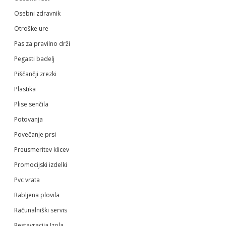
Osebni zdravnik
Otroške ure
Pas za pravilno drži
Pegasti badelj
Piščančji zrezki
Plastika
Plise senčila
Potovanja
Povečanje prsi
Preusmeritev klicev
Promocijski izdelki
Pvc vrata
Rabljena plovila
Računalniški servis
Restavracija Izola