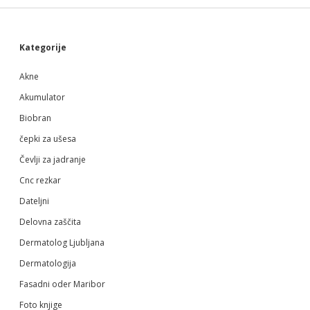
Sidebar
Kategorije
Akne
Akumulator
Biobran
čepki za ušesa
Čevlji za jadranje
Cnc rezkar
Dateljni
Delovna zaščita
Dermatolog Ljubljana
Dermatologija
Fasadni oder Maribor
Foto knjige