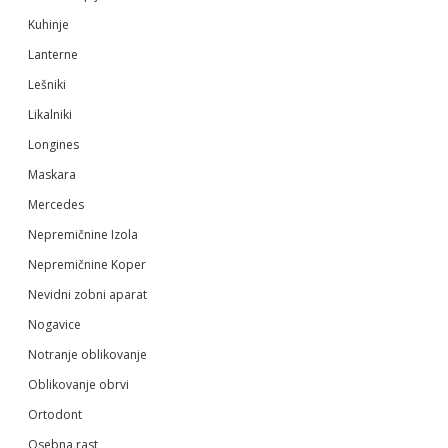
Kuhinje
Lanterne
Lešniki
Likalniki
Longines
Maskara
Mercedes
Nepremičnine Izola
Nepremičnine Koper
Nevidni zobni aparat
Nogavice
Notranje oblikovanje
Oblikovanje obrvi
Ortodont
Osebna rast