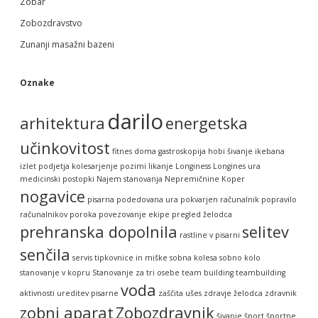
Zobar
Zobozdravstvo
Zunanji masažni bazeni
Oznake
darilo
arhitektura
energetska
učinkovitost
fitnes doma
gastroskopija
hobi šivanje
ikebana
izlet podjetja
kolesarjenje pozimi
likanje
Longiness
Longines ura
medicinski postopki
Najem stanovanja
Nepremičnine Koper
nogavice
pisarna
podedovana ura
pokvarjen računalnik
popravilo
računalnikov
poroka
povezovanje ekipe
pregled želodca
prehranska dopolnila
selitev
rastline v pisarni
senčila
servis tipkovnice in miške
sobna kolesa
sobno kolo
stanovanje v kopru
Stanovanje za tri osebe
team building
teambuilding
voda
aktivnosti
ureditev pisarne
zaščita ušes
zdravje želodca
zdravnik
zobni aparat
Zobozdravnik
šivanje
šport
športne