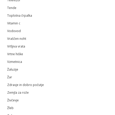
Televizor
Tende
Toplotna črpalka
Vitamin c
Vodovod
Vraščen noht
Vrtljiva vrata
Vrtne hiške
Vzmetnica
Žaluzije
Žar
Zdravje in dobro počutje
Zemjla za rože
Živčevje
Žleb